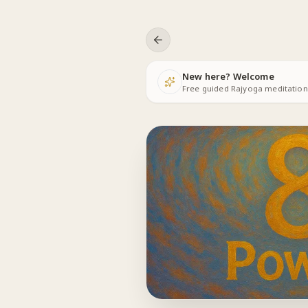
Skip to content
New here? Welcome
Free guided Rajyoga meditations