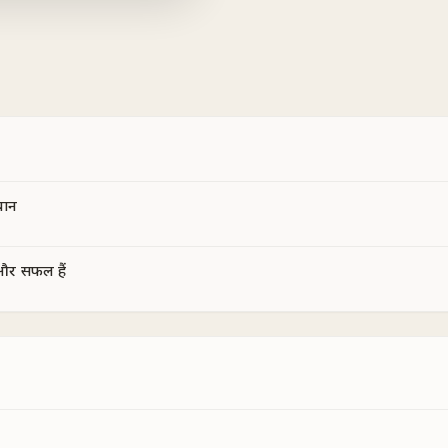
चान
और सफल हैं