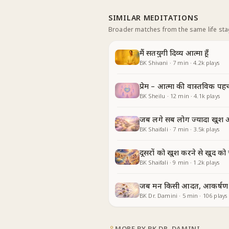
SIMILAR MEDITATIONS
Broader matches from the same life st
मैं सतयुगी दिव्य आत्मा हूँ
BK Shivani
·
7
min
·
4.2k
plays
प्रेम – आत्मा की वास्तविक पह
BK Sheilu
·
12
min
·
4.1k
plays
जब लगे सब लोग ज्यादा खुश 
BK Shaifali
·
7
min
·
3.5k
plays
दूसरों को खुश करने से खुद को
BK Shaifali
·
9
min
·
1.2k
plays
जब मन किसी आदत, आकर्षण य
BK Dr. Damini
·
5
min
·
106
plays
MORE BY
BK DR. DAMINI