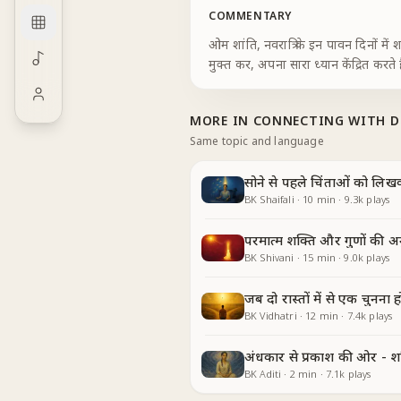
COMMENTARY
ओम शांति, नवरात्रि के इन पावन दिनों मे
मुक्त कर, अपना सारा ध्यान केंद्रित करते है
MORE IN
CONNECTING WITH D
Same topic and language
सोने से पहले चिंताओं को लिख
BK Shaifali
·
10
min
·
9.3k
plays
परमात्म शक्ति और गुणों की अ
BK Shivani
·
15
min
·
9.0k
plays
जब दो रास्तों में से एक चुनना ह
BK Vidhatri
·
12
min
·
7.4k
plays
अंधकार से प्रकाश की ओर - श
BK Aditi
·
2
min
·
7.1k
plays