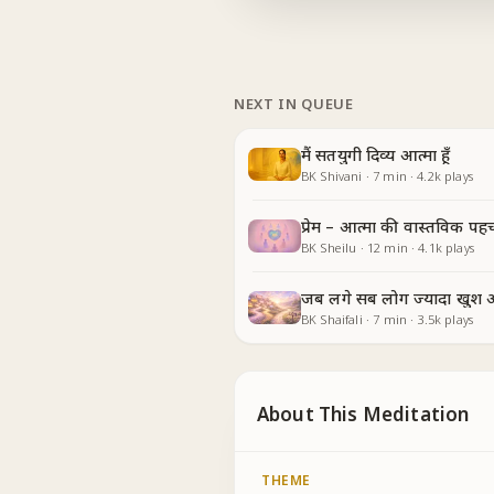
NEXT IN QUEUE
मैं सतयुगी दिव्य आत्मा हूँ
BK Shivani
·
7
min
·
4.2k
plays
प्रेम – आत्मा की वास्तविक पह
BK Sheilu
·
12
min
·
4.1k
plays
जब लगे सब लोग ज्यादा खुश 
BK Shaifali
·
7
min
·
3.5k
plays
About This Meditation
THEME