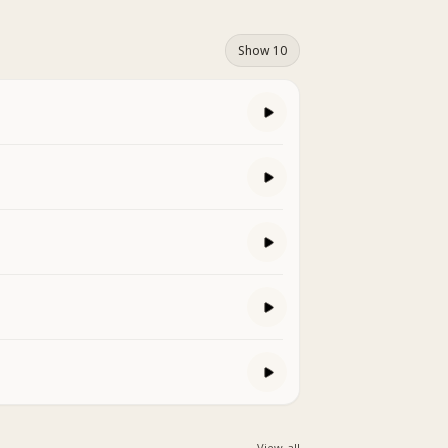
Show 10
View all