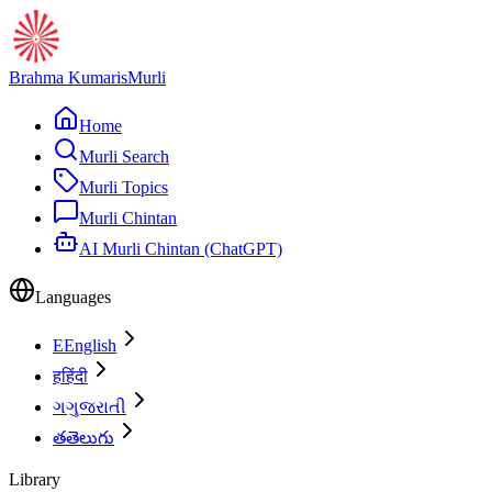
Brahma Kumaris
Murli
Home
Murli Search
Murli Topics
Murli Chintan
AI Murli Chintan (ChatGPT)
Languages
E
English
ह
हिंदी
ગ
ગુજરાતી
త
తెలుగు
Library