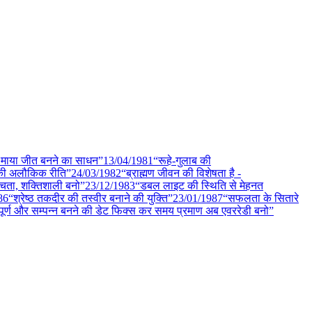
 माया जीत बनने का साधन”
13/04
/
1981
“रूहे-गुलाब की
की अलौकिक रीति”
24/03
/
1982
“ब्राह्मण जीवन की विशेषता है -
रचता, शक्तिशाली बनो”
23/12
/
1983
“डबल लाइट की स्थिति से मेहनत
86
“श्रेष्ठ तकदीर की तस्वीर बनाने की युक्ति”
23/01
/
1987
“सफलता के सितारे
पूर्ण और सम्पन्न बनने की डेट फिक्स कर समय प्रमाण अब एवररेडी बनो”