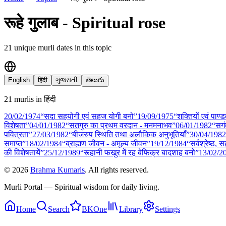
रूहे गुलाब - Spiritual rose
21
unique murli date
s
in this topic
English
हिंदी
ગુજરાતી
తెలుగు
21
murli
s
in
हिंदी
20/02
/
1974
“सदा सहयोगी एवं सहज योगी बनो”
19/09
/
1975
“शक्तियों एवं पाण्ड
विशेषता”
04/01
/
1982
“सतगुरु का प्रथम वरदान - मनमनाभव”
06/01
/
1982
“सगं
पवित्रता”
27/03
/
1982
“बीजरुप स्थिति तथा अलौकिक अनुभूतियाँ”
30/04
/
1982
समाप्त”
18/02
/
1984
“ब्राह्मण जीवन - अमूल्य जीवन”
19/12
/
1984
“सर्वश्रेष्ठ, 
की विशेषतायें”
25/12
/
1989
“रूहानी फखुर में रह बेफिक्र बादशाह बनो”
13/02
/
2
©
2026
Brahma Kumaris
. All rights reserved.
Murli Portal — Spiritual wisdom for daily living.
Home
Search
BKOne
Library
Settings