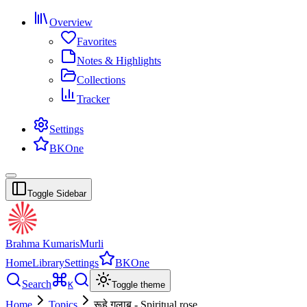
Overview
Favorites
Notes & Highlights
Collections
Tracker
Settings
BKOne
Toggle Sidebar
Brahma Kumaris
Murli
Home
Library
Settings
BKOne
Search
K
Toggle theme
Home
Topics
रूहे गुलाब - Spiritual rose