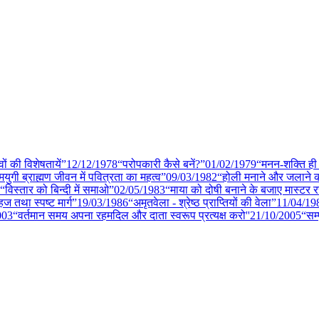
वों की विशेषतायें”
12/12
/
1978
“परोपकारी कैसे बनें?”
01/02
/
1979
“मनन-शक्ति ही
मयुगी ब्राह्मण जीवन में पवित्रता का महत्व”
09/03
/
1982
“होली मनाने और जलाने 
“विस्तार को बिन्दी में समाओ”
02/05
/
1983
“माया को दोषी बनाने के बजाए मास्टर 
सहज तथा स्पष्ट मार्ग”
19/03
/
1986
“अमृतवेला - श्रेष्ठ प्राप्तियों की वेला”
11/04
/
19
003
“वर्तमान समय अपना रहमदिल और दाता स्वरूप प्रत्यक्ष करो''
21/10
/
2005
“सम्