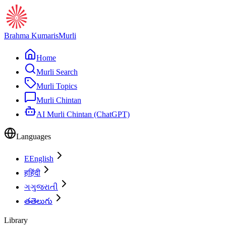
Brahma Kumaris
Murli
Home
Murli Search
Murli Topics
Murli Chintan
AI Murli Chintan (ChatGPT)
Languages
E
English
ह
हिंदी
ગ
ગુજરાતી
త
తెలుగు
Library