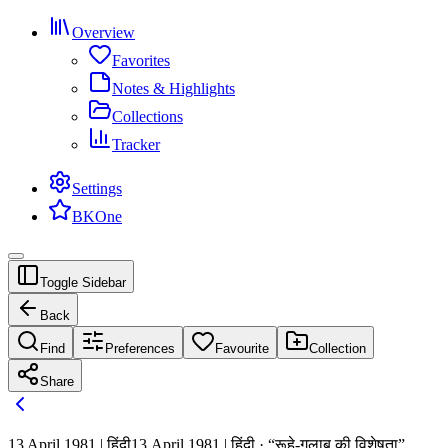
Overview
Favorites
Notes & Highlights
Collections
Tracker
Settings
BKOne
Toggle Sidebar
Back
Find
Preferences
Favourite
Collection
Share
13 April 1981 | हिंदी
13 April 1981 | हिंदी · “रूहे-गुलाब की विशेषता”