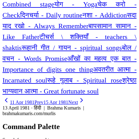
Combined stage
योग - Yoga
चेक करो -
Check
दिनचर्या - Daily routine
नशा - Addiction
सदा
याद रखो - Always Remember
बापसामान सामान -
Like Father
टीचर्स \ शक्तियाँ - teachers \
shaktis
रूहानी गीत / गायन - spiritual songs
बोल /
वचन - Words Promise
आँखों का महत्व एक बात -
Importance of digits one thing
अवतरीत आत्मा -
Incarnated soul
रूहे गुलाब - Spiritual rose
श्रेष्ठा
भाग्यवान आत्मा - Great fortunate soul
11 Apr 1981
Prev
15 Apr 1981
Next
13 April 1981 · हिंदी
| Brahma Kumaris |
brahmakumaris.com/murlis
Command Palette