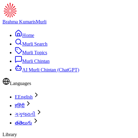
Brahma Kumaris
Murli
Home
Murli Search
Murli Topics
Murli Chintan
AI Murli Chintan (ChatGPT)
Languages
E
English
ह
हिंदी
ગ
ગુજરાતી
త
తెలుగు
Library