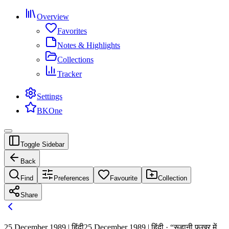
Overview
Favorites
Notes & Highlights
Collections
Tracker
Settings
BKOne
Toggle Sidebar
Back
Find
Preferences
Favourite
Collection
Share
25 December 1989 | हिंदी
25 December 1989 | हिंदी · “रूहानी फखुर में