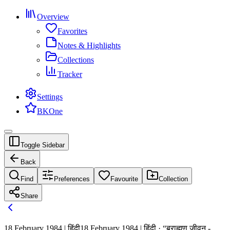
Overview
Favorites
Notes & Highlights
Collections
Tracker
Settings
BKOne
Toggle Sidebar
Back
Find
Preferences
Favourite
Collection
Share
18 February 1984 | हिंदी
18 February 1984 | हिंदी · “ब्राह्मण जीवन -