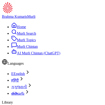
Brahma Kumaris
Murli
Home
Murli Search
Murli Topics
Murli Chintan
AI Murli Chintan (ChatGPT)
Languages
E
English
ह
हिंदी
ગ
ગુજરાતી
త
తెలుగు
Library