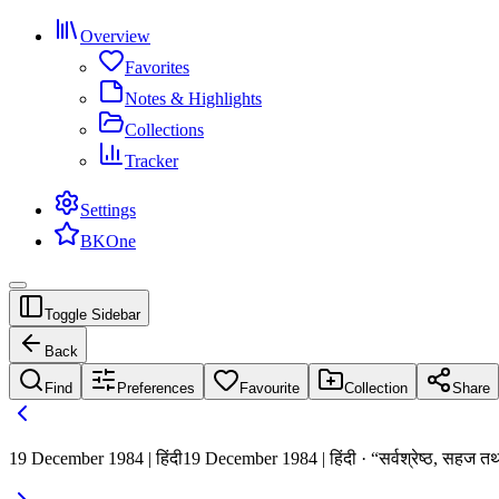
Overview
Favorites
Notes & Highlights
Collections
Tracker
Settings
BKOne
Toggle Sidebar
Back
Find
Preferences
Favourite
Collection
Share
19 December 1984 | हिंदी
19 December 1984 | हिंदी · “सर्वश्रेष्ठ, सहज तथा 