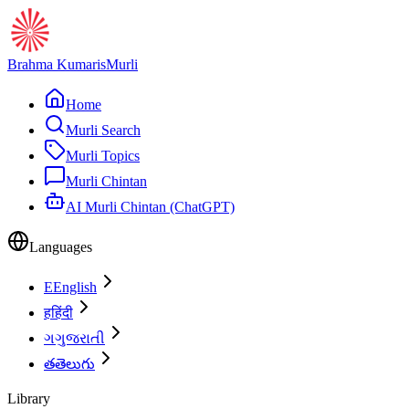
Brahma Kumaris
Murli
Home
Murli Search
Murli Topics
Murli Chintan
AI Murli Chintan (ChatGPT)
Languages
E
English
ह
हिंदी
ગ
ગુજરાતી
త
తెలుగు
Library