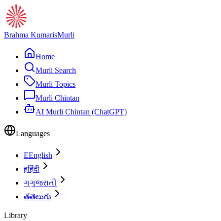
Brahma Kumaris
Murli
Home
Murli Search
Murli Topics
Murli Chintan
AI Murli Chintan (ChatGPT)
Languages
E
English
ह
हिंदी
ગ
ગુજરાતી
త
తెలుగు
Library