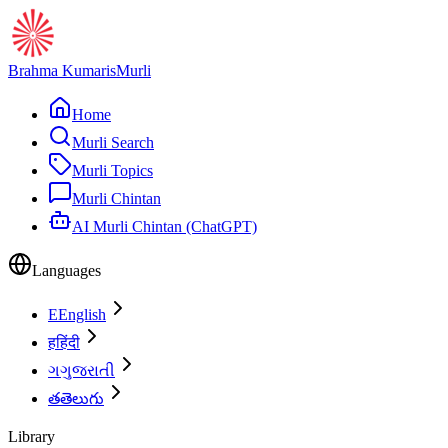
Brahma Kumaris
Murli
Home
Murli Search
Murli Topics
Murli Chintan
AI Murli Chintan (ChatGPT)
Languages
E
English
ह
हिंदी
ગ
ગુજરાતી
త
తెలుగు
Library