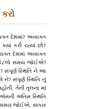
 કરો
વ્યક્ત દેશમાં? અવ્યક્ત
ક્યાં કરી રહ્યાં છો?
્યક્ત દેશમાં અવ્યક્ત
ાટે કેટલો સમય જોઈએ?
 સંપૂર્ણ સ્થિતિ ને આ
? સંપૂર્ણ સ્થિતિ નું
નહોતી. તેની તુલના માં
ો એમની અંતિમ સ્થિતિ
ટલો સમય જોઈએ. સાકાર