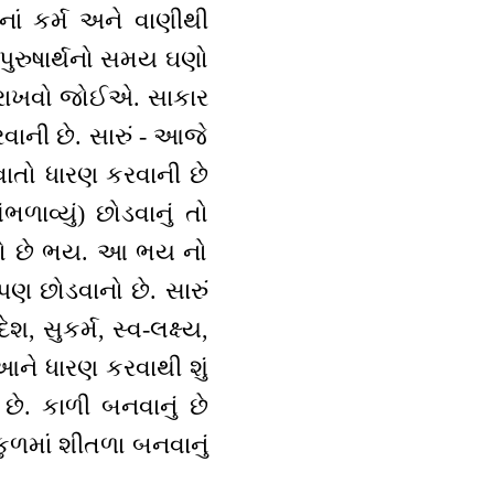
નાં કર્મ અને વાણીથી
પુરુષાર્થનો સમય ઘણો
ટ રાખવો જોઈએ. સાકાર
રવાની છે. સારું - આજે
ાત વાતો ધારણ કરવાની છે
ળાવ્યું) છોડવાનું તો
તમો છે ભય. આ ભય નો
ણ છોડવાનો છે. સારું
ેશ, સુકર્મ, સ્વ-લક્ષ્ય,
આને ધારણ કરવાથી શું
છે. કાળી બનવાનું છે
 કુળમાં શીતળા બનવાનું