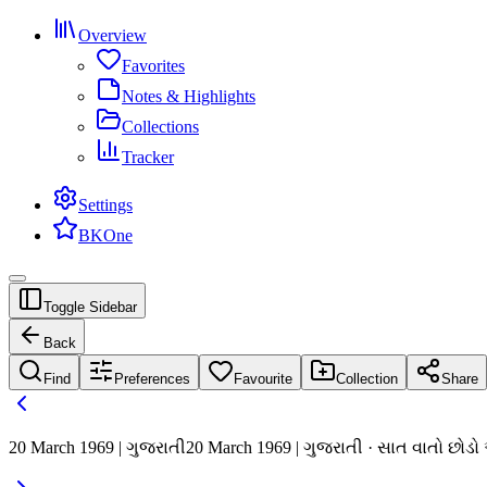
Overview
Favorites
Notes & Highlights
Collections
Tracker
Settings
BKOne
Toggle Sidebar
Back
Find
Preferences
Favourite
Collection
Share
20 March 1969 | ગુજરાતી
20 March 1969 | ગુજરાતી · સાત વાતો છોડ