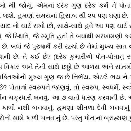
 થી જોયું. એમનાં દરેક ગુણ દરેક કર્મ ને પોતા
જશે. હમણાં સમયનાં હિસાબ થી ૨૫ પણ ઘણાં છે. 
ાદ નો ચાર્ટ રાખો છો, સાથે-સાથે હવે આ પણ ચાર્
તાં, જે સ્થિતિ, જે સ્મૃતિ હતી તે બધાથી સરખામણી ક
છે. બધાં જે પુરુષાર્થ કરી રહ્યાં છે તેમાં મુખ્ય સ
ી છે. તે કઈ છે? (દરેક કુમારીએ પોત-પોતાનું સંભ
 ૫ વિકાર અને તેની સાથે છઠ્ઠો છે આળસ અને સા
શક્તિઓનો મુખ્ય ગુણ જ છે નિર્ભય. એટલે ભય ને પ
ે? પોતાનાં સ્વરુપને જાણવું, તો સ્વરુપ, સ્વધર્મ, સ્વદ
ર્શન ચક્રધારી બનવું. આ ૭ વાતો ધારણ કરવાની છે. 
કાળી નથી બનવાનું. હમણાં શીતળા દેવી બનવાનું 
ની સામે કાળી બનવાનું છે. પરંતુ પોતાનાં બ્રાહ્મણ