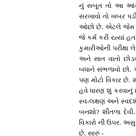
નું સબૂત તો આ આંખો
સરખાવો તો ખબર પડી 
ઓછો છે. એટલે જેમ ય
જે કર્મ કરી રહ્યાં હ
કુમારીઓની પરીક્ષા લે 
અને સાત વાતો છોડવાન
બધાને સંભળાવો છો.
પણ મોટો વિકાર છે. 
હવે ધારણ શું કરવાનું છ
સ્વ-લક્ષણ અને સ્વદ
બનશો? શીતળા દેવી. 
વિકારો ની ઉપર. અસુરો
છે. સારું -