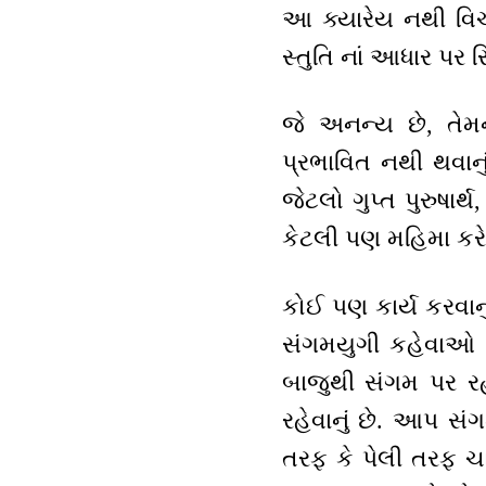
આ ક્યારેય નથી વિચાર
સ્તુતિ નાં આધાર પર 
જે અનન્ય છે, તેમન
પ્રભાવિત નથી થવાનુ
જેટલો ગુપ્ત પુરુષા
કેટલી પણ મહિમા કરે પ
કોઈ પણ કાર્ય કરવાનુ
સંગમયુગી કહેવાઓ છ
બાજુથી સંગમ પર રહ
રહેવાનું છે. આપ સંગ
તરફ કે પેલી તરફ ચાલ