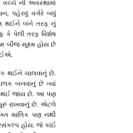
 વચ્ચે ની અવસ્થામાં
, પહેરવું વગેરે બધું
િત થઈને બંને તરફ નું
ફ કે પેલી તરફ વિશેષ
 બીજ સૂક્ષ્મ હોય છે
જોઈએ.
િક થઈને ચાલવાનું છે.
ળક બનવાનું છે ત્યાં
જ) થઈ જાય છે. આ પણ
ું રાખવાનું છે. એટલે
 ફક્ત માલિક પણ નથી
રસંકલ્પ હોય. જે કાંઈ