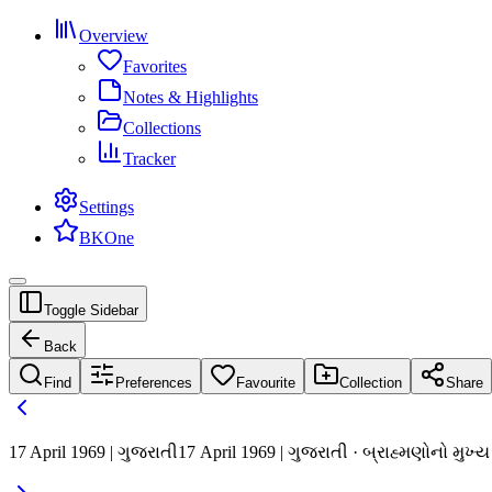
Overview
Favorites
Notes & Highlights
Collections
Tracker
Settings
BKOne
Toggle Sidebar
Back
Find
Preferences
Favourite
Collection
Share
17 April 1969 | ગુજરાતી
17 April 1969 | ગુજરાતી · બ્રાહ્મણોનો મુખ્ય 