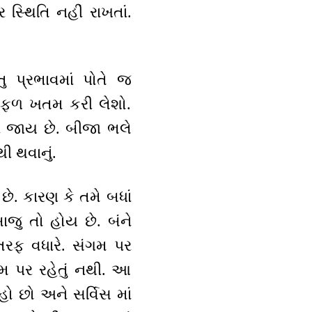
 સ્થિતિ નહીં રાખતાં.
ુ પ્રભાવમાં પોતે જ
્ય ફળ ખતમ કરી લેશો.
ની જાય છે. બીજા ભલે
ી થવાનું.
છે. કારણ કે તમે બધાં
જુ તો હોય છે. બંને
તરફ વધારે. સંગમ પર
ંગમ પર રહેતું નથી. આ
હો છો અને સર્વિસ માં