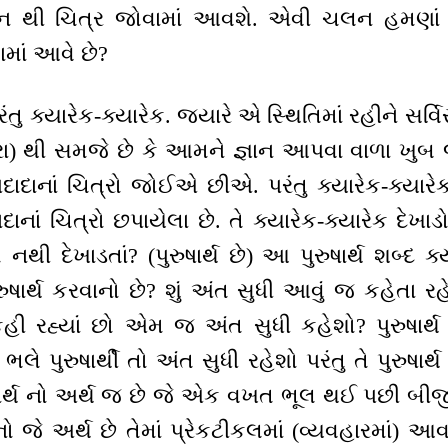
ન થી ચિત્ર જોવામાં આવશે. એવી ચલન હમણાં
ામાં આવે છે?
ંતુ ક્યારેક-ક્યારેક. જયારે એ સ્થિતિમાં રહીને સર્વિ
રા) થી સમજે છે કે આમને જ્ઞાન આપવા વાળા ખુબ જ
દાનાં ચિત્રો જોઈએ છીએ. પરંતુ ક્યારેક-ક્યારેક
ાદાનાં ચિત્રો છપાયેલા છે. તે ક્યારેક-ક્યારેક દેખા
થી દેખાડતાં? (પુરુષાર્થ છે) આ પુરુષાર્થ શબ્દ ક્
ષાર્થ કરવાનો છે? શું અંત સુધી આવું જ કહેતા રહેશ
ી રહ્યાં છો એમ જ અંત સુધી કહેશો? પુરુષાર્થ
 ભલે પુરુષાર્થી તો અંત સુધી રહેશો પરંતુ તે પુરુષ
ુષાર્થ નો અર્થ જ છે જે એક વખત ભૂલ થઈ પછી બ
ર્થ નો જે અર્થ છે તેમાં પ્રેકટીકલમાં (વ્યવહારમાં)