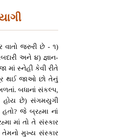
્યાગી
ર વાતો જરુરી છે - ૧)
બદારી અને ૪) જ્ઞાન-
માં સ્નેહી કેવી રીતે
ૂર થઈ જાઓ છો તેનું
તાં. બધાનાં સંકલ્પ,
ાં હોય છે) સંગમયુગી
 હતો? જે બ્રહ્મા નાં
્મા માં તો તે સંસ્કાર
 તેમનો મુખ્ય સંસ્કાર