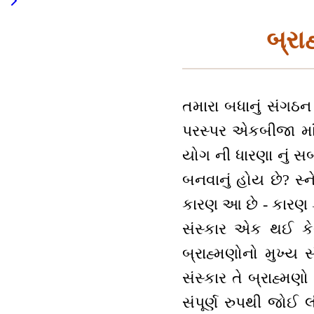
બ્રા
તમારા બધાનું સંગઠન 
પરસ્પર એકબીજા માં 
યોગ ની ધારણા નું સબ
બનવાનું હોય છે? સ
કારણ આ છે - કારણ ક
સંસ્કાર એક થઈ કેવી
બ્રાહ્મણોનો મુખ્ય સ
સંસ્કાર તે બ્રાહ્મણો
સંપૂર્ણ રુપથી જોઈ લ