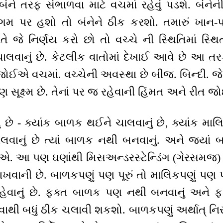
ને તરફ સંભાળવા માટે વચમાં રહેવું પડશે. બંનેની
સંગમ પર હશો તો બંનેને ઠીક કરશો. તમારું ખાન-પાન
તે જે નિર્ણય કરો છો તો વચ્ચે ની સ્થિતિમાં સ્થ
લવાનું છે. કેટલીક વાતોમાં દેખાઈ આવે છે આ તર
ોઈએ વચમાં. વચ્ચેની અવસ્થા છે બીજ. બિન્દી. જેમ
પણ સૂક્ષ્મ છે. તેનાં પર જ રહેવાની હિંમત અને રીત 
છે - ક્યાંક બાળક થઈને ચાલવાનું છે, ક્યાંક માલ
વાનું છે ત્યાં બાળક નથી બનવાનું. અને જ્યાં બા
એ. આ પણ ઘણાંથી મિસઅન્ડરસ્ટેન્ડિંગ (ગેરસમ
ાખવાની છે. બાળકપણું પણ પૂરું તો માલિકપણું પણ પૂર
 રહેવાનું છે. ફક્ત બાળક પણ નથી બનવાનું અને
ોવાથી બધું ઠીક ચલાવી શકશો. બાળકપણું અર્થાત્ નિ