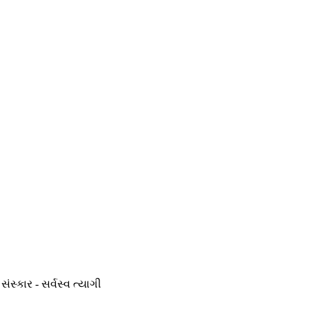
સંસ્કાર - સર્વસ્વ ત્યાગી