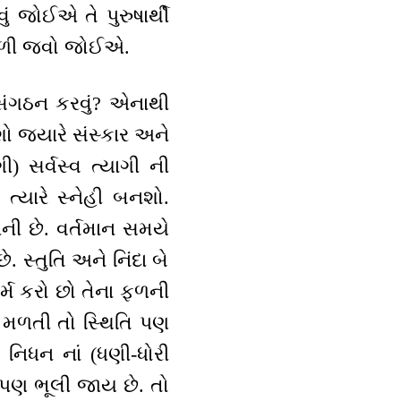
વું જોઈએ તે પુરુષાર્થી
નીકળી જવો જોઈએ.
 સંગઠન કરવું? એનાથી
ો જ્યારે સંસ્કાર અને
) સર્વસ્વ ત્યાગી ની
્યારે સ્નેહી બનશો.
ની છે. વર્તમાન સમયે
 સ્તુતિ અને નિંદા બે
કર્મ કરો છો તેના ફળની
થી મળતી તો સ્થિતિ પણ
 નિધન નાં (ધણી-ધોરી
ે પણ ભૂલી જાય છે. તો