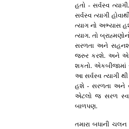
હતો - સર્વસ્વ ત્યાગી
સર્વસ્વ ત્યાગી હોવ
ત્યાગ નો અભ્યાસ હશ
ત્યાગ. તો બ્રાહ્મણોન
સરળતા અને સહનશી
જરુર કરશે. અને એ
શકતો. એકબીજામાં સ્
આ સર્વસ્વ ત્યાગી 
હશે - સરળતા અને સ
એટલો જ સરળ સ્વભાવ
બાળપણ.
તમારા બધાની ચલન એ