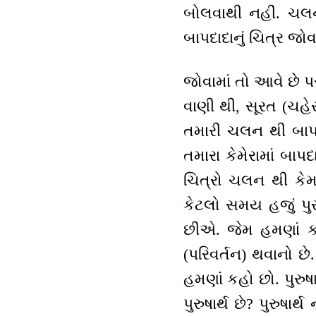
બોલવાથી નહીં. ચલ
બાપદાદાનું ચિત્ર જોવ
જોવામાં તો આવે છે પર
વાણી થી, સૂરત (ચહે
તમારી ચલન થી બાપદા
તમારા કેમેરામાં બાપદ
ચિત્રો ચલન થી કેમ ન
કેટલો સમય હજું પુરુ
છીએ. જેમ હમણાં કહ
(પરિવર્તન) થવાનો છે.
હમણાં કહો છો. પુર
પુરુષાર્થ છે? પુરુષા