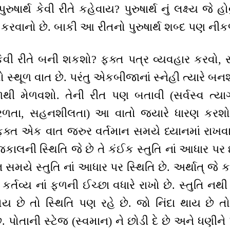
ુરુષાર્થ કેવી રીતે કહેવાય? પુરુષાર્થ નું લક્ષ્ય જે હો
થ કરવાનો છે. બાકી આ રીતનો પુરુષાર્થ શબ્દ પણ 
ેવી રીતે બની શકશો? ફક્ત પત્ર વ્યવહાર કરવો,
સ્થૂળ વાત છે. પરંતુ એકબીજાનાં સ્નેહી ત્યારે બનશ
ી મેળવશો. તેની રીત પણ બતાવી (સર્વસ્વ ત્યાગી
સરળતા, સહનશીલતા) આ વાતો જયારે ધારણ કરશો ત
ક્ત એક વાત જરુર વર્તમાન સમયે ધ્યાનમાં રાખવા
ની સ્થિતિ જે છે તે કંઈક સ્તુતિ નાં આધાર પર છે.
ાન સમયે સ્તુતિ નાં આધાર પર સ્થિતિ છે. અર્થાત્ જે 
. કર્તવ્ય નાં ફળની ઈચ્છા વધારે રાખો છે. સ્તુતિ ન
હોય છે તો સ્થિતિ પણ રહે છે. જો નિંદા થાય છે તો
 પોતાની સ્ટેજ (સ્વમાન) ને છોડી દે છે અને ધણીન