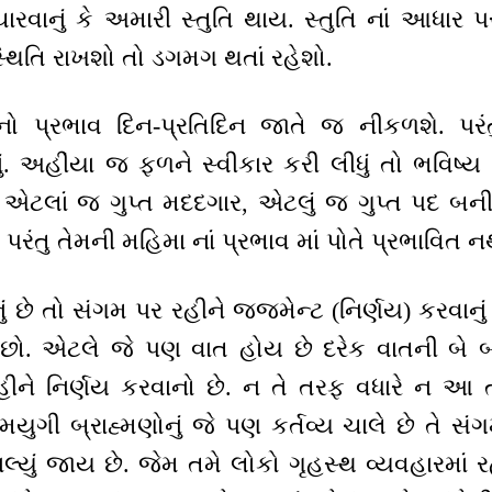
વાનું કે અમારી સ્તુતિ થાય. સ્તુતિ નાં આધાર પર
સ્થિતિ રાખશો તો ડગમગ થતાં રહેશો.
ો પ્રભાવ દિન-પ્રતિદિન જાતે જ નીકળશે. પરંત
ં. અહીંયા જ ફળને સ્વીકાર કરી લીધું તો ભવિષ
ર્થ, એટલાં જ ગુપ્ત મદદગાર, એટલું જ ગુપ્ત પદ બ
રંતુ તેમની મહિમા નાં પ્રભાવ માં પોતે પ્રભાવિત નથ
ં છે તો સંગમ પર રહીને જજમેન્ટ (નિર્ણય) કરવાનું 
ો. એટલે જે પણ વાત હોય છે દરેક વાતની બે બા
ીને નિર્ણય કરવાનો છે. ન તે તરફ વધારે ન આ 
મયુગી બ્રાહ્મણોનું જે પણ કર્તવ્ય ચાલે છે તે સ
્યું જાય છે. જેમ તમે લોકો ગૃહસ્થ વ્યવહારમાં ર