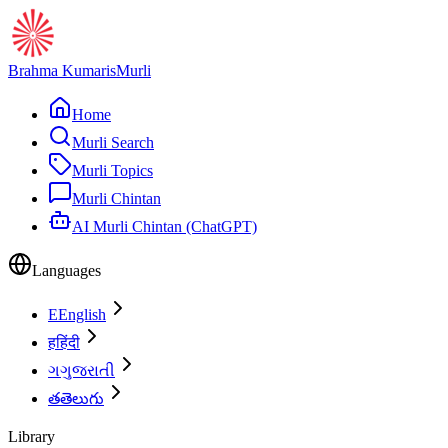
Brahma Kumaris
Murli
Home
Murli Search
Murli Topics
Murli Chintan
AI Murli Chintan (ChatGPT)
Languages
E
English
ह
हिंदी
ગ
ગુજરાતી
త
తెలుగు
Library