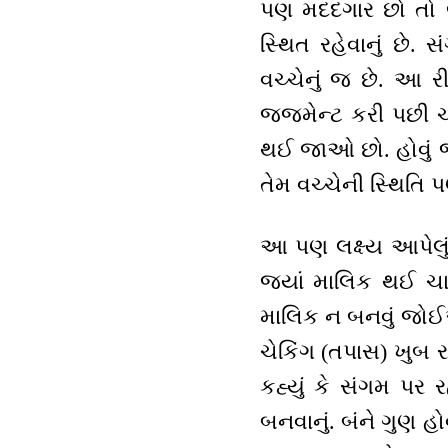
પણ મદદગાર છો તો બં
સ્થિત રહેવાનું છે. 
વચ્ચેનું જ છે. આ રી
જજમેન્ટ કરી પછી ચા
થઈ જાઓ છો. હોવું જ
તેમ વચ્ચેની સ્થિતિ 
આ પણ લક્ષ્ય આપેલું 
જ્યાં માલિક થઈ ચાલ
માલિક ન બનવું જોઈ
ચેકિંગ (તપાસ) ખુબ ર
કહ્યું કે સંગમ પર
બનવાનું. બંને ગુણ હ