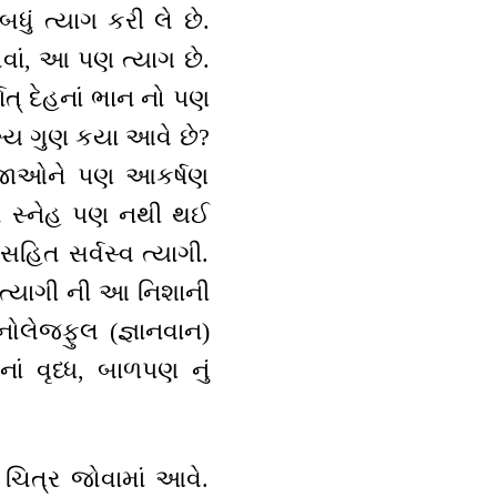
બધું ત્યાગ કરી લે છે.
વાં, આ પણ ત્યાગ છે.
ત્ દેહનાં ભાન નો પણ
મુખ્ય ગુણ કયા આવે છે?
ીજાઓને પણ આકર્ષણ
ો સ્નેહ પણ નથી થઈ
હિત સર્વસ્વ ત્યાગી.
ત્યાગી ની આ નિશાની
ોલેજફુલ (જ્ઞાનવાન)
ં વૃધ્ધ, બાળપણ નું
ચિત્ર જોવામાં આવે.