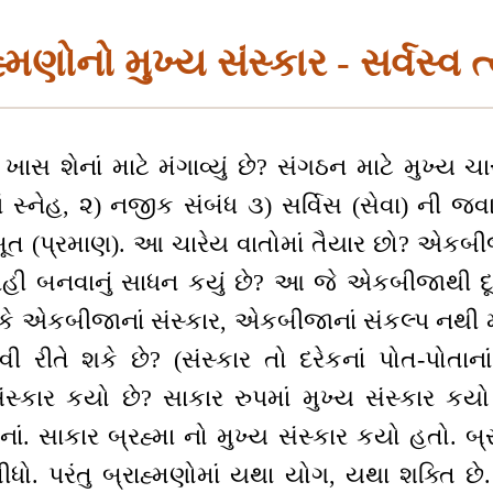
હ્મણોનો મુખ્ય સંસ્કાર - સર્વસ્વ ત
ખાસ શેનાં માટે મંગાવ્યું છે? સંગઠન માટે મુખ્ય ચા
સ્નેહ, ૨) નજીક સંબંધ ૩) સર્વિસ (સેવા) ની જવા
ૂત (પ્રમાણ). આ ચારેય વાતોમાં તૈયાર છો? એકબીજા 
્નેહી બનવાનું સાધન કયું છે? આ જે એકબીજાથી દ
ે એકબીજાનાં સંસ્કાર, એકબીજાનાં સંકલ્પ નથી મળ
 રીતે શકે છે? (સંસ્કાર તો દરેકનાં પોત-પોતાન
ંસ્કાર કયો છે? સાકાર રુપમાં મુખ્ય સંસ્કાર કયો
 નાં. સાકાર બ્રહ્મા નો મુખ્ય સંસ્કાર કયો હતો. બ્રહ
ીધો. પરંતુ બ્રાહ્મણોમાં યથા યોગ, યથા શક્તિ છે.