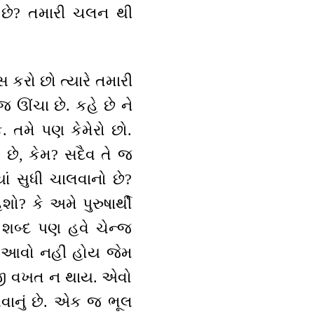
 છે? તમારી ચલન થી
સ કરો છો ત્યારે તમારી
 ઊંચા છે. કહે છે ને
. તમે પણ કેમેરો છો.
ડો છે, કેમ? સદૈવ તે જ
યાં સુધી ચાલવાનો છે?
ો? કે અમે પુરુષાર્થી
 શબ્દ પણ હવે ચેન્જ
ાર્થ આવો નહીં હોય જેમ
ીજી વખત ન થાય. એવો
 આવવાનું છે. એક જ ભૂલ