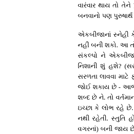
વારંવાર થાય તો તેને પ
બનવાનો પણ પુરુષાર્
એકબીજાનાં સ્નેહી ક
નહીં બની શકો. આ તો 
સંકલ્પો ને એકબીજાથ
નિશાની શું હશે? (
સરળતા લાવવા માટે ફ
જોઈ શકાય છે - આજકાલ
શબ્દ છે ને. તો વર્તમ
ઇચ્છા કે લોભ રહે છે
નથી રહેતી. સ્તુતિ 
વગરનાં) બની જાય છે.