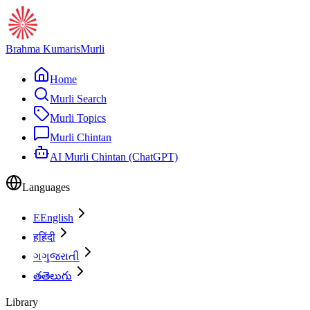
Brahma Kumaris
Murli
Home
Murli Search
Murli Topics
Murli Chintan
AI Murli Chintan (ChatGPT)
Languages
E
English
ह
हिंदी
ગ
ગુજરાતી
త
తెలుగు
Library