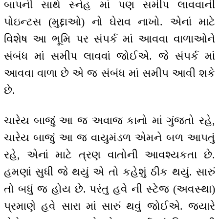
બાપની સાથે સ્નેહ માં પણ સમીપ લાવવાની
પોઇન્ટસ (મુદ્દાઓ) નો ઘેરાવ નાખો. એનાં માટે
વિશેષ આ ભૂમિ પર સંપર્ક માં આવવા વાળાઓને
સંબંધ માં સમીપ લાવવાં જોઈએ. જે સંપર્ક માં
આવવા વાળા છે એ જ સંબંધ માં સમીપ આવી શકે
છે.
ચારેય બાજું આ જ અવાજ કાનો માં ગુંજતો રહે,
ચારેય બાજું આ જ વાયુમંડળ એમને બળ આપતું
રહે, એનાં માટે ત્રણ વાતોની આવશ્યકતા છે.
હમણાં સુધી જે થયું એ તો કહેશું ઠીક થયું. સારું
તો બધું જ હોય છે. પરંતુ હવે ની સ્ટેજ (અવસ્થા)
પ્રમાણે હવે સારા માં સારું થવું જોઈએ. જ્યારે