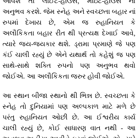
આવશે તો લાઈટ-હાઉસ, માઇટ-હાઉસ નો
અનુભવ કરશે. જેમ સ્નેહ અને સ્વચ્છતા બહાર નાં
રુપમાં દેખાય છે, એમ જ રુહાનિયત કે
અલૌકિકતા બહાર રીત થી પ્રત્યક્ષ દેખાઈ આવે,
ત્યારે જય-જયકાર થશે. ડ્રામા પ્રમાણે જે પણ
કંઈ ચાલી રહ્યું છે એને યથાર્થ તો કહેશું જ પણ
સાથે-સાથે શક્તિ રુપનો પણ અનુભવ થવો
જોઈએ. આ અલૌકિકતા જરુર હોવી જોઈએ.
આ સ્થાન બીજા સ્થાનો થી ભિન્ન છે. સ્વચ્છતા કે
સ્નેહ તો દુનિયામાં પણ અલ્પકાળ માટે મળે છે
પરંતુ રુહાનિયત ઓછી છે. આ ઈશ્વરીય કાર્ય
ચાલી રહ્યું છે, કોઈ સાધારણ વાત નથી - આ