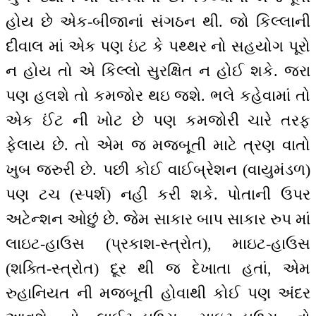
હોય છે એક-બીજાનાં સંગઠન થી. જો કિલ્લાની
દીવાલ માં એક પણ ઇંટ કે પથ્થર નો સહયોગ પૂરો
ન હોય તો એ કિલ્લો સુરક્ષિત ન હોઈ શકે. જરા
પણ હલશે તો કમજોર થઇ જશે. ભલે કહેવામાં તો
એક ઈંટ ની ખોટ છે પણ કમજોરી ચારે તરફ
ફેલાય છે. તો એમ જ મજબૂતી માટે ત્રણ વાતો
ખુબ જરુરી છે. પછી કોઈ વાઈબ્રેશન (વાયુમંડળ)
પણ ટચ (સ્પર્શ) નહીં કરી શકે. પોતાની ઉપર
અટેન્શન ઓછું છે. જેમ સાકાર બાપ સાકાર રુપ માં
લાઇટ-હાઉસ (પ્રકાશ-સ્ત્રોત), માઇટ-હાઉસ
(શક્તિ-સ્ત્રોત) દૂર થી જ દેખાતા હતાં, એમ
રુહાનિયત ની મજબૂતી હોવાથી કોઈ પણ અંદર