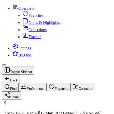
Overview
Favorites
Notes & Highlights
Collections
Tracker
Settings
BKOne
Toggle Sidebar
Back
Find
Preferences
Favourite
Collection
Share
17 May 1972 | ગુજરાતી
17 May 1972 | ગુજરાતી · સંગઠન રુપી