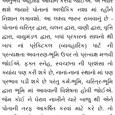
અનુભવ અહીંયા આવીને કરવાં જોઈએ. એ ત્યારે
થશે જ્યારે પોતાનાં અલૌકિક નશા માં રહીને
નિશાન લગાવશો. આ લક્ષ્ય જરુર રાખવાનું છે -
પોતાનાં ચરિત્ર દ્વારા, ચલન દ્વારા, વાણી દ્વારા, વૃત્તિ
દ્વારા, વાયુમંડળ દ્વારા, બધાં પ્રકારનાં સાધનો થી
બાપ નાં પ્રેક્ટિકલ (વ્યવહારિક) પાર્ટ ની
પ્રત્યક્ષતા અવતરણ-ભૂમિ ઉપર તો પ્રત્યક્ષ મળવી
જોઈએ. ફક્ત સ્નેહ, સ્વચ્છતા ની પ્રશંસા તો
ક્યાંય પણ કરી શકે છે, નાનાં-નાનાં સ્થાનો માં પણ
પ્રભાવ પડી શકે છે પરંતુ કર્મ-ભૂમિ, ચરિત્ર-ભૂમિ
દ્વારા ભૂમિ માં આવવાની વિશેષતા હોવી જોઈએ.
જેમ કોઈ ને ઘેરાવ નાખીને ચારે બાજુ થી એને
પોતાની તરફ આકર્ષિત કરવાં માટે કરે છે. તો