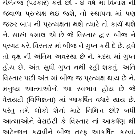
ચેલેન્જ (પડકાર) કરો છો - ૪ વર્ષ માં વિનાશ ની
જ્વાળા પ્રત્યક્ષ થઇ જશે, તો સ્થાપના માં પણ
જરુર બાપ ની પ્રત્યક્ષતા થશે ત્યારે તો કાર્ય થશે
ને. સારું! કમાલ એ છે જે વિસ્તાર દ્વારા બીજ ને
પ્રગટ કરે. વિસ્તાર માં બીજ ને ગુપ્ત કરી દે છે. હવે
તો વૃક્ષ ની અંતિમ અવસ્થા છે ને. મધ્ય માં ગુપ્ત
હોય છે. અંત સુધી ગુપ્ત નથી રહી શકતું. અતિ
વિસ્તાર પછી અંત માં બીજ જ પ્રત્યક્ષ થાય છે ને.
મનુષ્ય આત્માઓનો આ સ્વભાવ હોય છે જે
વેરાયટી (વિભિન્નતા) માં આકર્ષિત વધારે થાય છે.
પરંતુ તમે લોકો શેનાં માટે નિમિત્ત છો? બધી
આત્માઓને વેરાઈટી કે વિસ્તાર નાં આકર્ષણ થી
અટેન્શન કઢાવીને બીજ તરફ આકર્ષિત કરવાં.