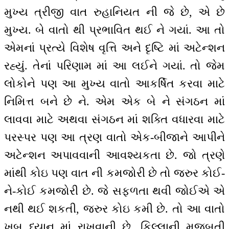
મુખ્ય ત્રીજી વાત રુહાનિયત ની જે છે, એ છે
મુખ્ય. બે વાતો થી પ્રભાવિત થઈ ને ગયાં. આ તો
એમનાં પ્રત્યે વિશેષ વૃત્તિ અને દૃષ્ટિ માં અટેન્શન
રહ્યું. તેનાં પરિણામ માં આ લઈને ગયાં. તો જેમ
લોકોને પણ આ મુખ્ય વાતો આકર્ષિત કરવા માટે
નિમિત્ત બને છે ને. એમ એક બે ને સંગઠન માં
લાવવા માટે અથવા સંગઠન માં શક્તિ વધારવા માટે
પરસ્પર પણ આ ત્રણ વાતો એક-બીજાને આપીને
અટેન્શન અપાવવાની આવશ્યકતા છે. જો ત્રણે
માંથી કોઇ પણ વાત ની કમજોરી છે તો જરુર કોઈ-
ને-કોઈ કમજોરી છે. જે સફળતા થવી જોઈએ એ
નથી થઈ શકતી, જરુર કોઇ કમી છે. તો આ વાતો
ખુબ ધ્યાન માં રાખવાની છે. કિલ્લાની મજબૂતી