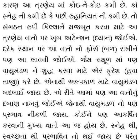
કારણ આ ત્રણેય માં કોઇ-ને-કોઇ કમી છે. કાં
સ્નેહ ની કમી છે કે પછી રુહાનિયત ની કમી છે. તો
સંગઠન રુપી કિલ્લાને મજબૂત કરવા માટે આ
ત્રણેય વાતો પર ખુબ અટેન્શન (ધ્યાન) જોઈએ.
દરેક સ્થાન પર આ વાતો નો ફોર્સ (બળ) રાખીને
પણ આ લાવવી જોઈએ. જેમ સ્થૂળ માં પણ
વાયુમંડળ ને શુદ્ધ કરવા માટે એર ફ્રેશ (હવા
તાજી) કરે છે. એનાથી અલ્પકાળ માટે વાયુમંડળ
બદલાઈ જાય છે. એ રીતે આમાં પણ આ વાતોનું
દબાણ નાખવું જોઈએ જેનાથી વાયુમંડળ નો પણ
પ્રભાવ નીકળી જાય. કોઈને પણ આકર્ષિત
કરવાની મુખ્ય વાતો આ જ હોય છે. સ્નેહ થી,
સ્વચ્છતા થી પ્રભાવિત તો થઈ જાય છે પરંતુ