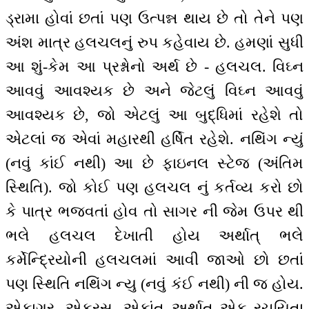
ડ્રામા હોવાં છતાં પણ ઉત્પન્ન થાય છે તો તેને પણ
અંશ માત્ર હલચલનું રુપ કહેવાય છે. હમણાં સુધી
આ શું-કેમ આ પ્રશ્નોનો અર્થ છે - હલચલ. વિઘ્ન
આવવું આવશ્યક છે અને જેટલું વિઘ્ન આવવું
આવશ્યક છે, જો એટલું આ બુદ્ધિમાં રહેશે તો
એટલાં જ એવાં મહારથી હર્ષિત રહેશે. નથિંગ ન્યું
(નવું કાંઈ નથી) આ છે ફાઇનલ સ્ટેજ (અંતિમ
સ્થિતિ). જો કોઈ પણ હલચલ નું કર્તવ્ય કરો છો
કે પાત્ર ભજવતાં હોવ તો સાગર ની જેમ ઉપર થી
ભલે હલચલ દેખાતી હોય અર્થાત્ ભલે
કર્મેન્દ્રિયોની હલચલમાં આવી જાઓ છો છતાં
પણ સ્થિતિ નથિંગ ન્યુ (નવું કંઈ નથી) ની જ હોય.
એકાગ્ર, એકરસ, એકાંત અર્થાત્ એક રચયિતા