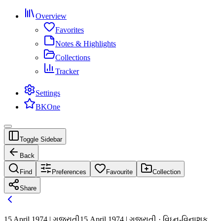
Overview
Favorites
Notes & Highlights
Collections
Tracker
Settings
BKOne
Toggle Sidebar
Back
Find
Preferences
Favourite
Collection
Share
15 April 1974 | ગુજરાતી
15 April 1974 | ગુજરાતી · વિઘ્ન-વિનાશક