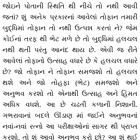
જોઇને પોતાની સ્થિતિ થી નીચે તો નથી આવી
જતાં? શું અનેક પ્રકારનાં આવેલાં તોફાન તમારી
બુદ્ધિમાં તોફાન તો નથી ઉત્પન્ન કરતાં ને? જેમ
કોઈનાં તરફ થી ભેટ મળે છે તો બુદ્ધિમાં હલચલ
નથી થતી પરંતુ આનંદ થાય છે. એવી જ રીતે
આવેલાં તોફાનો ઉત્સાહ વધારે છે કે હલચલ વધારે
છે? જો તોફાન ને તોફાન સમજશો તો હલચલ
થશે અને જો તોહફા (ભેટ) સમજશો અને
અનુભવ કરશો તો એનાથી ઉત્સાહ અને હિંમત
અધિક વધશે. આ છે ચઢતી કળાની નિશાની.
ગભરાવાનાં બદલે ઊંડાણ માં જઈને અનુભવનાં
નવાં-નવાં રત્નો આ પરીક્ષાઓનાં સાગર થી પ્રાપ્ત
કરશો, તો શું આવો અનુભવ કરો છો? આ શું થઈ