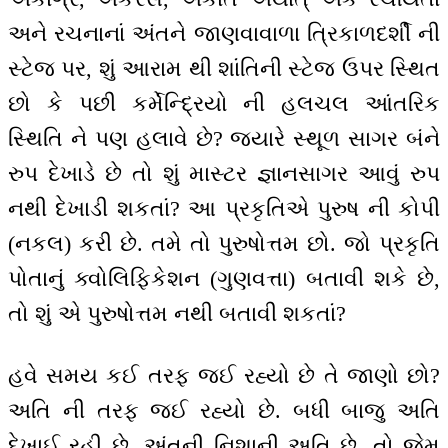
અને રચનાનાં અંતને જાણવાવાળા ત્રિકાળદર્શી ની
સ્ટેજ પર, શું આરામ થી શાંતિની સ્ટેજ ઉપર સ્થિત
છો કે પછી કર્મેન્દ્રિયો ની હલચલ આંતરિક
સ્થિતિ ને પણ હલાવે છે? જયારે સ્થૂળ સાગર બંને
રુપ દેખાડે છે તો શું માસ્ટર જ્ઞાનસાગર આવું રુપ
નથી દેખાડી શકતાં? આ પ્રકૃતિએ પુરુષ ની કોપી
(નકલ) કરી છે. તમે તો પુરુષોત્તમ છો. જો પ્રકૃતિ
પોતાનું ક્વોલિફિકેશન (ગુણવત્તા) બતાવી શકે છે,
તો શું એ પુરુષોત્તમ નથી બતાવી શકતાં?
હવે સમય કઈ તરફ જઈ રહ્યો છે તે જાણો છો?
અતિ ની તરફ જઈ રહ્યો છે. બધી બાજુ અતિ
દેખાઈ રહી છે. અંતની નિશાની અતિ છે. તો જેમ