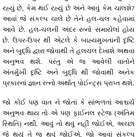
રહ્યું છે, કેમ થઈ રહ્યું છે અને આવું કેમ ચાલશે?
આવાં જે સંકલ્પ ચાલે છે તેને હલ-ચલ કહેવામાં
આવે છે. હલ-ચલની અંદર રત્નો સમાયેલાં હોય
છે. ઉપર-ઉપર થી એટલે કે બાહ્યમુખતાની દૃષ્ટિ
અને બુદ્ધિ દ્વારા જોવાથી તે હલચલ દેખાશે અથવા
અનુભવ થશે. પરંતુ એ જ આવેલી વાતોને
અંતર્મુખી દૃષ્ટિ અને બુદ્ધિ થી જોવાથી અનેક
પ્રકારનાં જ્ઞાન રત્નો અર્થાત્ પોઈન્ટ્સ પ્રાપ્ત થશે.
જો કોઈ પણ વાત ને જોતાં કે સાંભળતાં આશ્ચર્ય
અનુભવ થાય તો એ પણ ફાઈનલ સ્ટેજ (અંતિમ
સ્થિતિ) નથી. આવું તો થવું નહીં જોઈએ, અચ્છા
જે થયું તે જ થવું જોઈએ, જો આવાં સંકલ્પ