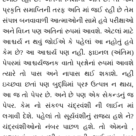
પ્રકૃતિ સમાપ્તિની તરફ અતિ માં જઈ રહી છે તેમ
સંપન્ન બનવાવાળી આત્માઓની સામે હવે પરીક્ષાઓ
અને વિઘ્ન પણ અતિનાં રુપમાં આવશે. એટલાં માટે
આશ્ચર્ય ન થવું જોઈએ કે પહેલાં આ નહોતું હવે
કેમ છે? આ આશ્ચર્ય પણ નહીં. ફાઇનલ (અંતિમ)
પેપરમાં આશ્ચર્યજનક વાતો પ્રશ્નોનાં રુપમાં આવશે
ત્યારે તો પાસ અને નાપાસ થઈ શકાશે. નહીં
ઇચ્છવા છતાં પણ બુદ્ધિમાં પ્રશ્ન ઉત્પન્ન ન થાય,
આ જ તો પેપર છે. અને છે પણ એક સેકન્ડનું જ
પેપર. કેમ નો સંકલ્પ ચંદ્રવંશી ની લાઈન માં
લગાવી દેશે. પહેલાં તો સૂર્યવંશીનું રાજ્ય હશે ને?
ચંદ્રવંશીઓનો નંબર પાછળ હશે. તો એમનો ,