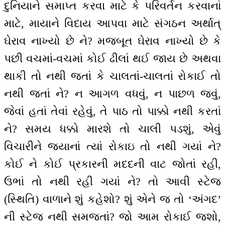
દુનિયાને સમાપ્ત કરવા માટે કે પરિવર્તન કરવાનાં
માટે, માયાને વિદાય આપવા માટે સંગઠન અર્થાત્
ઘેરાવ નાખ્યો છે ને? મજબૂત ઘેરાવ નાખ્યો છે કે
પછી વચમાં-વચમાં કોઈ ઢીલાં થઈ જાય છે અથવા
થાકી તો નથી જતાં કે ચાલતાં-ચાલતાં રોકાઈ તો
નથી જતાં ને? ન આગળ વધવું, ન પાછળ જવું,
જેવાં હતાં તેવાં રહેવું, તે પાઠ તો પાક્કો નથી કરતાં
ને? સમય ધક્કો મારશે તો ચાલી પડશું, એવું
વિચારીને જ્યાનાં ત્યાં રોકાઇ તો નથી ગયાં ને?
કોઈ ને કોઈ પ્રકારની મદદની વાટ જોતાં રહી,
ઉભાં તો નથી રહી ગયાં ને? તો આવી સ્ટેજ
(સ્થિતિ) વાળાને શું કહેશો? શું એને જ તો ‘અંગદ’
ની સ્ટેજ નથી સમજતાં? જો આમ રોકાઈ જશો,