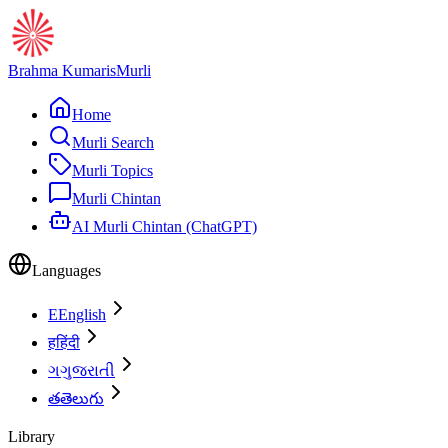
Brahma Kumaris
Murli
Home
Murli Search
Murli Topics
Murli Chintan
AI Murli Chintan (ChatGPT)
Languages
E
English
ह
हिंदी
ગ
ગુજરાતી
త
తెలుగు
Library