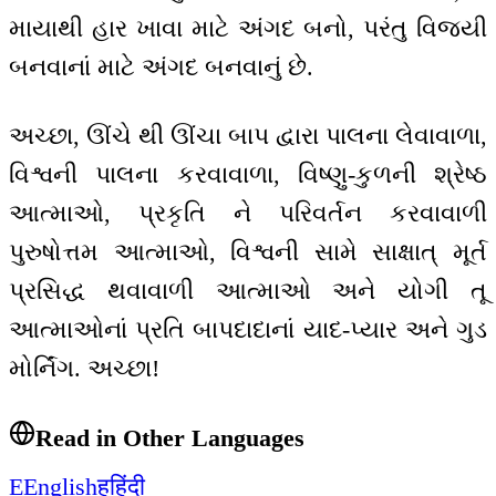
માયાથી હાર ખાવા માટે અંગદ બનો, પરંતુ વિજયી
બનવાનાં માટે અંગદ બનવાનું છે.
અચ્છા, ઊંચે થી ઊંચા બાપ દ્વારા પાલના લેવાવાળા,
વિશ્વની પાલના કરવાવાળા, વિષ્ણુ-કુળની શ્રેષ્ઠ
આત્માઓ, પ્રકૃતિ ને પરિવર્તન કરવાવાળી
પુરુષોત્તમ આત્માઓ, વિશ્વની સામે સાક્ષાત્ મૂર્ત
પ્રસિદ્ધ થવાવાળી આત્માઓ અને યોગી તૂ
આત્માઓનાં પ્રતિ બાપદાદાનાં યાદ-પ્યાર અને ગુડ
મોર્નિંગ. અચ્છા!
Read in Other Languages
E
English
ह
हिंदी