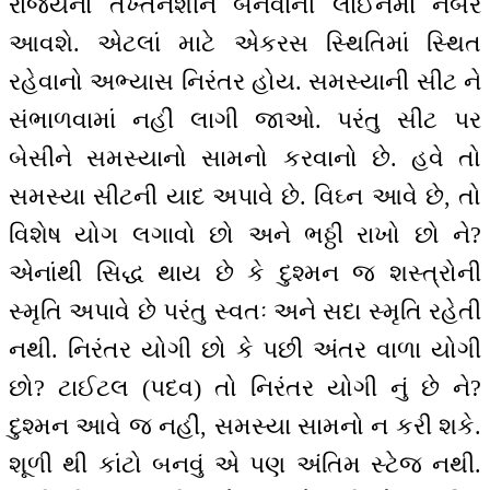
રાજ્યનાં તખ્તનશીન બનવાની લાઈનમાં નંબર
આવશે. એટલાં માટે એકરસ સ્થિતિમાં સ્થિત
રહેવાનો અભ્યાસ નિરંતર હોય. સમસ્યાની સીટ ને
સંભાળવામાં નહીં લાગી જાઓ. પરંતુ સીટ પર
બેસીને સમસ્યાનો સામનો કરવાનો છે. હવે તો
સમસ્યા સીટની યાદ અપાવે છે. વિઘ્ન આવે છે, તો
વિશેષ યોગ લગાવો છો અને ભઠ્ઠી રાખો છો ને?
એનાંથી સિદ્ધ થાય છે કે દુશ્મન જ શસ્ત્રોની
સ્મૃતિ અપાવે છે પરંતુ સ્વતઃ અને સદા સ્મૃતિ રહેતી
નથી. નિરંતર યોગી છો કે પછી અંતર વાળા યોગી
છો? ટાઈટલ (પદવ) તો નિરંતર યોગી નું છે ને?
દુશ્મન આવે જ નહીં, સમસ્યા સામનો ન કરી શકે.
શૂળી થી કાંટો બનવું એ પણ અંતિમ સ્ટેજ નથી.