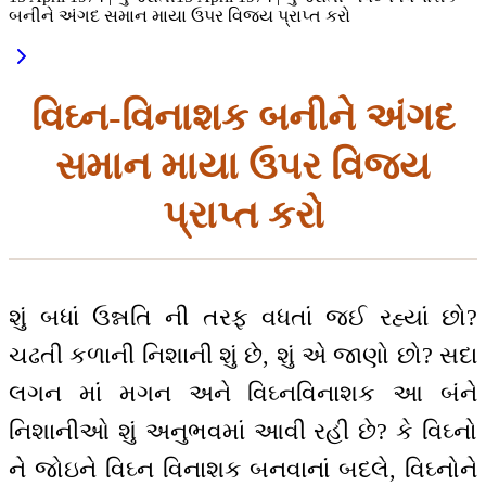
બનીને અંગદ સમાન માયા ઉપર વિજય પ્રાપ્ત કરો
વિઘ્ન-વિનાશક બનીને અંગદ
સમાન માયા ઉપર વિજય
પ્રાપ્ત કરો
શું બધાં ઉન્નતિ ની તરફ વધતાં જઈ રહ્યાં છો?
ચઢતી કળાની નિશાની શું છે, શું એ જાણો છો? સદા
લગન માં મગન અને વિઘ્નવિનાશક આ બંને
નિશાનીઓ શું અનુભવમાં આવી રહી છે? કે વિઘ્નો
ને જોઇને વિઘ્ન વિનાશક બનવાનાં બદલે, વિઘ્નોને