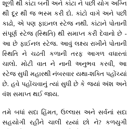
શૂળી થી કાંટા બની અને કાંટા ને પછી યોગ અગ્નિ
થી દૂર થી જ ભસ્મ કરી દો. કાંટો વાગે અને પછી
કાઢો, એ પણ ફાઇનલ સ્ટેજ નથી. કાંટાને પોતાની
સંપૂર્ણ સ્ટેજ (સ્થિતિ) થી સમાપ્ત કરી દેવાનો છે -
આ છે ફાઈનલ સ્ટેજ. આવું લક્ષ્ય રાખીને પોતાની
સ્થિતિ ને ચઢતી કળાની તરફ આગળ વધારતાં
ચાલો. મોટી વાત ને નાની અનુભવ કરવી, આ
સ્ટેજ સુધી મહારથી નંબરવાર યથા-શક્તિ પહોંચ્યાં
છે. હવે પહોંચવાનું ત્યાં સુધી છે કે જ્યાં અંશ અને
વંશ સમાપ્ત થઈ જાય.
તમે બધાં સદા હિંમત, ઉલ્લાસ અને સર્વનાં સદા
સહયોગી રહીને ચાલી રહ્યાં છો ને? કળયુગી