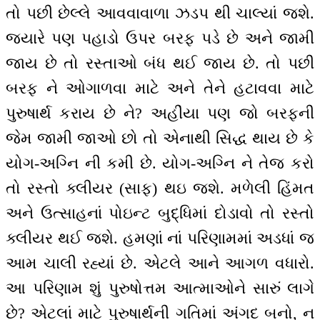
તો પછી છેલ્લે આવવાવાળા ઝડપ થી ચાલ્યાં જશે.
જ્યારે પણ પહાડો ઉપર બરફ પડે છે અને જામી
જાય છે તો રસ્તાઓ બંધ થઈ જાય છે. તો પછી
બરફ ને ઓગાળવા માટે અને તેને હટાવવા માટે
પુરુષાર્થ કરાય છે ને? અહીંયા પણ જો બરફની
જેમ જામી જાઓ છો તો એનાથી સિદ્ધ થાય છે કે
યોગ-અગ્નિ ની કમી છે. યોગ-અગ્નિ ને તેજ કરો
તો રસ્તો ક્લીયર (સાફ) થઇ જશે. મળેલી હિંમત
અને ઉત્સાહનાં પોઇન્ટ બુદ્ધિમાં દોડાવો તો રસ્તો
ક્લીયર થઈ જશે. હમણાં નાં પરિણામમાં અડધાં જ
આમ ચાલી રહ્યાં છે. એટલે આને આગળ વધારો.
આ પરિણામ શું પુરુષોત્તમ આત્માઓને સારું લાગે
છે? એટલાં માટે પુરુષાર્થની ગતિમાં અંગદ બનો, ન