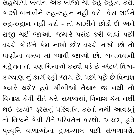
સહયોગી બનીને એક-બીજા થી રુહ-રુહાન કરો.
કાઝી બનાવીને રુહ-રુહાન નહીં કરો. કેસ લઈને
રુહ-રુહાન નહીં કરો - તો કાઝીને છોડી દો અને
રાજી થઈ જાઓ. જ્યારે પસંદ કરી લીધાં પછી
વચ્ચે કોઈને કેમ નાખો છો? વચ્ચે નાખો છો તો
પાણીનાં વમળ માં આવી જાઓ છો. બચાવવાની
મહેનત તો પણ મિયાએ કરવી પડે છે એટલે વિશ્વ-
કલ્યાણ નું કાર્ય રહી જાય છે. પછી પૂછે છે વિનાશ
ક્યારે થશે? હવે બીબીઓ તૈયાર જ નથી તો
વિનાશ કેવી રીતે કરે. સમજ્યાં, વિનાશ કેમ નથી
થઈ રહ્યો? ડ્રેસનું પરિવર્તન કરતાં નથી આવડતું
તો વિશ્વને કેવી રીતે પરિવર્તન કરશો. અચ્છા, હવે
પ્રવૃત્તિ વાળાઓનાં હાલ-ચાલ પછી સંભળાવશે.