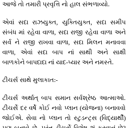
આજે તો તમારી પ્રવૃત્તિ નો હાલ સંભળાવ્યો.
એવાં સદા રાઝયુક્ત, યુક્તિયુક્ત, સદા સમીપ
સંબંધ માં રહેવા વાળા, સદા રાજી રહેવા વાળા અને
સર્વ ને રાજી રાખવા વાળા, સદા મિલન મનાવવા
વાળા, એવાં સદા બાપ નાં સાથી અને સાક્ષી
બાળકોને બાપદાદા નાં યાદ-પ્યાર અને નમસ્તે.
ટીચર્સ સાથે મુલાકાત:-
ટીચર્સ અર્થાત્ બાપ સમાન સર્વશ્રેષ્ઠ આત્માઓ.
ટીચર્સે દર વર્ષે કોઈ નવો પ્લાન (યોજના) બનાવવો
જોઈએ. સેવા નો પ્લાન તો સ્ટુડન્ટ્સ (વિદ્યાર્થી)
પણ બનાવે છે. પરંતુ ટીચર્સે વિશેષ શું કરવાનું છે?