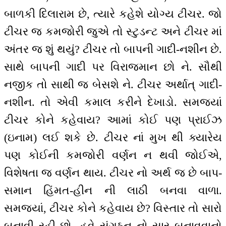
બાળકી દિલારામ છે, ત્યારે કહેશે યોગ્ય ટીચર. જો
ટીચર જ કમજોરી જુએ તો સ્ટુડન્ટ અને ટીચર માં
અંતર જ શું થયું? ટીચર તો બાપની ગાદી-નશીન છે.
સાથે બાપની ગાદી પર વિરાજમાન છો ને. સૌથી
નજીક તો સાથી જ બેસશે ને. ટીચર અર્થાત્ ગાદી-
નશીન. તો એવી કમાલ કરીને દેખાડો. સમજ્યાં
ટીચર કોને કહેવાય? આમાં કોઈ પણ પ્રાઈઝ
(ઇનામ) લઈ શકે છે. ટીચર નાં મુખ થી ક્યારેય
પણ કોઈની કમજોરી વર્ણન ન થવી જોઈએ,
વિશેષતા જ વર્ણન થાય. ટીચર નો અર્થ જ છે બાપ-
સમાન હિંમત-હીન ની લાઠી બનવા વાળા.
સમજ્યાં, ટીચર કોને કહેવાય છે? વિસ્તાર તો સારો
બનાવી રહી છો. હવે સંગઠન નો સાર બનાવવાનો