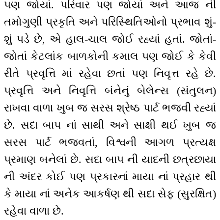
પણ જોયાં. પરિવાર પણ જોયાં અને આજ ની
તમોગુણી પ્રકૃતિ અને પરિસ્થિતિઓનો પ્રભાવ શું-
શું પડે છે, એ હાલ-ચાલ જોઈ રહ્યાં હતાં. જોતાં-
જોતાં કેટલાંક બાળકોની કમાલ પણ જોઈ કે કેવી
રીતે પ્રવૃત્તિ માં રહેવા છતાં પણ નિવૃત્ત રહે છે.
પ્રવૃત્તિ અને નિવૃત્તિ બંનેનું બેલેન્સ (સંતુલન)
રાખવા વાળા ખુબ જ સરસ શ્રેષ્ઠ પાર્ટ ભજવી રહ્યાં
છે. સદા બાપ નાં સાથી અને સાક્ષી થઈ ખુબ જ
સરસ પાર્ટ ભજવતાં, વિશ્વની આગળ પ્રત્યક્ષ
પ્રમાણ બનેલાં છે. સદા બાપ ની યાદની છત્રછાયા
ની અંદર કોઈ પણ પ્રકારનાં માયા નાં પ્રહાર થી
કે માયા નાં અનેક આકર્ષણ થી સદા સેફ (સુરક્ષિત)
રહેવા વાળા છે.