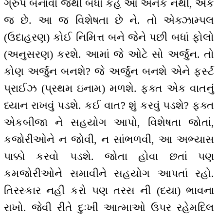
ગ્રુપ બનાવો જેથી બધાં કહે આ અનેક નથી, એક
જ છે. આ જ વિશેષતા છે ને. તો એક્ઝામ્પલ
(ઉદાહરણ) કોઈ નિમિત્ત બને જેને પછી બધાં ફોલો
(અનુસરણ) કરશે. આમાં જે ઓટે સો અર્જુન. તો
કોણ અર્જુન બનશે? જે અર્જુન બનશે એને ફર્સ્ટ
પ્રાઈઝ (પ્રથમ ઇનામ) મળશે. ફક્ત એક વાતનું
ધ્યાન રાખવું પડશે. કઈ વાત? શું કરવું પડશે? ફક્ત
એકબીજા ને સહયોગ આપો, વિશેષતા જોતાં,
કજોરીઓને ન જોવી, ન સાંભળવી, આ અભ્યાસ
પાક્કો કરવો પડશે. જોતા હોવા છતાં પણ
કમજોરીઓને સમાવીને સહયોગ આપતાં રહો.
તિરસ્કાર નહીં કરો પણ તરસ ની (દયા) ભાવના
રાખો. જેવી રીતે દુઃખી આત્માઓ ઉપર રહેમદિલ