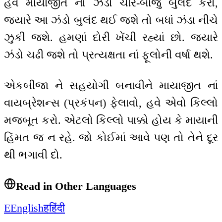
હવે માયાજીત નો ઝંડો ચારે-બાજુ બુલંદ કરો,
જ્યારે આ ઝંડો બુલંદ થઈ જશે તો બધાં ઝંડા નીચે
ઝુકી જશે. હમણાં દોરી ખેંચી રહ્યાં છો. જ્યારે
ઝંડો ચઢી જશે તો પ્રત્યક્ષતા નાં ફૂલોની વર્ષા થશે.
એકબીજા ને સહયોગી બનાવીને માયાજીત નાં
વાયબ્રેશન્સ (પ્રકંપન) ફેલાવો, હવે એવો કિલ્લો
મજબૂત કરો. એટલો કિલ્લો પાક્કો હોય કે માયાની
હિંમત જ ન રહે. જો કોઈમાં આવે પણ તો તેને દૂર
થી ભગાવી દો.
Read in Other Languages
E
English
ह
हिंदी