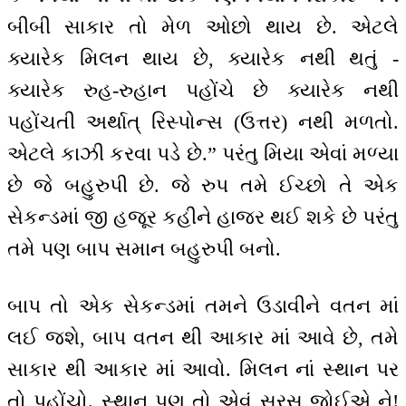
બીબી સાકાર તો મેળ ઓછો થાય છે. એટલે
ક્યારેક મિલન થાય છે, ક્યારેક નથી થતું -
ક્યારેક રુહ-રુહાન પહોંચે છે ક્યારેક નથી
પહોંચતી અર્થાત્ રિસ્પોન્સ (ઉત્તર) નથી મળતો.
એટલે કાઝી કરવા પડે છે.” પરંતુ મિયા એવાં મળ્યા
છે જે બહુરુપી છે. જે રુપ તમે ઈચ્છો તે એક
સેકન્ડમાં જી હજૂર કહીને હાજર થઈ શકે છે પરંતુ
તમે પણ બાપ સમાન બહુરુપી બનો.
બાપ તો એક સેકન્ડમાં તમને ઉડાવીને વતન માં
લઈ જશે, બાપ વતન થી આકાર માં આવે છે, તમે
સાકાર થી આકાર માં આવો. મિલન નાં સ્થાન પર
તો પહોંચો. સ્થાન પણ તો એવું સરસ જોઈએ ને!