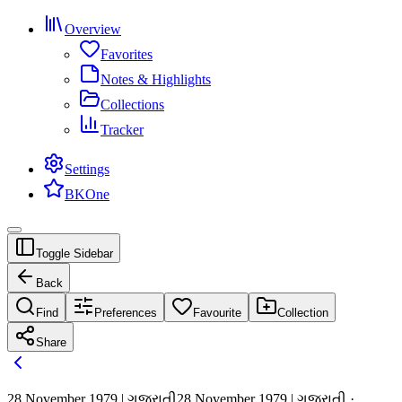
Overview
Favorites
Notes & Highlights
Collections
Tracker
Settings
BKOne
Toggle Sidebar
Back
Find
Preferences
Favourite
Collection
Share
28 November 1979 | ગુજરાતી
28 November 1979 | ગુજરાતી ·