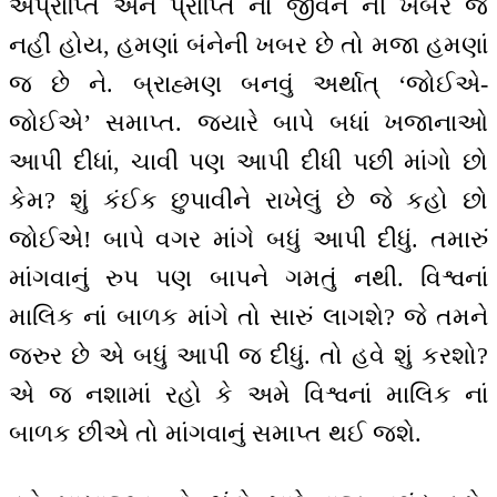
અપ્રાપ્તિ અને પ્રાપ્તિ નાં જીવન ની ખબર જ
નહીં હોય, હમણાં બંનેની ખબર છે તો મજા હમણાં
જ છે ને. બ્રાહ્મણ બનવું અર્થાત્ ‘જોઈએ-
જોઈએ’ સમાપ્ત. જ્યારે બાપે બધાં ખજાનાઓ
આપી દીધાં, ચાવી પણ આપી દીધી પછી માંગો છો
કેમ? શું કંઈક છુપાવીને રાખેલું છે જે કહો છો
જોઈએ! બાપે વગર માંગે બધું આપી દીધું. તમારું
માંગવાનું રુપ પણ બાપને ગમતું નથી. વિશ્વનાં
માલિક નાં બાળક માંગે તો સારું લાગશે? જે તમને
જરુર છે એ બધું આપી જ દીધું. તો હવે શું કરશો?
એ જ નશામાં રહો કે અમે વિશ્વનાં માલિક નાં
બાળક છીએ તો માંગવાનું સમાપ્ત થઈ જશે.