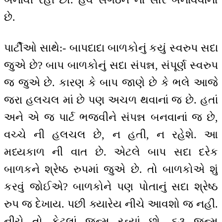
છે.
પાર્ટીઓ સાથે:- બાપદાદા બાળકોનું કયું સ્વરુપ સદા
જુએ છે? બાપ બાળકોનું સદા સંપન્ન, સંપૂર્ણ સ્વરુપ
જ જુએ છે. કારણ કે બાપ જાણે છે કે ભલે આજે
જરા હલચલ માં છે પણ અચળ થવાનાં જ છે. હતાં
અને એ જ પાર્ટ ભજવીને સંપન્ન બનવાનાં જ છે,
વચ્ચે ની હલચલ છે, ન હતી, ન રહેશે. આ
મધ્યકાળ ની વાત છે. એટલે બાપ સદા દરેક
બાળકને શ્રેષ્ઠ રુપમાં જુએ છે. તો બાળકોએ શું
કરવું જોઈએ? બાળકોને પણ પોતાનું સદા શ્રેષ્ઠ
રુપ જ દેખાય. પછી ક્યારેય નીચે આવશો જ નહીં.
નીચે તો કેટલાં જન્મ રહ્યાં છો. ૬૩ જન્મ