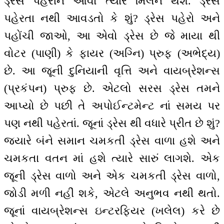
ડ્રેસ પહેરીને આવો ત્યારે મિલન થશે. ડ્રેસ
પહેરતા નથી આવડતો કે શું? ડ્રેસ પહેરો અને
પહોંચી જાઓ, આ એવો ડ્રેસ છે જે માયા થી
વોટર (પાણી) કે ફાયર (અગ્નિ) પ્રુફ (અભેદ્ય)
છે. આ જૂની દુનિયાની વૃત્તિ અને વાયબ્રેશન્સ
(પ્રકંપન) પ્રુફ છે. એટલો સરસ ડ્રેસ તમને
આપ્યો છે પછી તે અપોઈન્ટમેન્ટ નાં સમય પર
પણ નથી પહેરતાં. જૂનાં ડ્રેસ થી વધારે પ્રીત છે શું?
જ્યારે બંને સમાન ચમકતી ડ્રેસ વાળા હશે અને
ચમકતા વતન માં હશે ત્યારે સારું લાગશે. એક
જૂની ડ્રેસ વાળો અને એક ચમકતી ડ્રેસ વાળો,
જોડી મળી નહીં શકે, એટલે અનુભવ નથી થતો.
જૂનાં વાયબ્રેશન્સ ઇન્ટરફિયર (ખલેલ) કરે છે