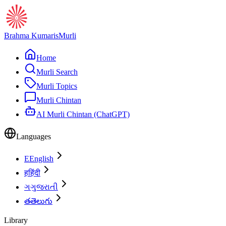
Brahma Kumaris
Murli
Home
Murli Search
Murli Topics
Murli Chintan
AI Murli Chintan (ChatGPT)
Languages
E
English
ह
हिंदी
ગ
ગુજરાતી
త
తెలుగు
Library