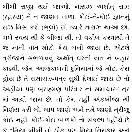
બીબી રાજી થઈ જાઓ. નારાઝ અર્થાત્ રાઝ
(રહસ્ય) ને ન જાણવા વાળા. કોઈ-ને-કોઈ જ્ઞાનનું
રાઝ મિસ કરો (ભૂલો) છો ત્યારે નારાઝ થાઓ છો.
ભલે સ્વયં થી કે બીજા થી. તો વકીલ કરવાથી તે
જ નાની વાત મોટો કેસ બની જાય છે. એટલે
ત્રીજાને સંભળાવવું અર્થાત્ ઘરની વાત ને બહાર
કાઢવી. જેમ આજકાલની દુનિયામાં જે મોટાં કેસ
હોય છે તે સમાચાર-પત્ર સુધી ફેલાઈ જાય છે તો
અહીંયા પણ બ્રાહ્મણ પરિવાર નાં સમાચાર-પત્ર
માં આવી જાય છે. તો કેમ નહીં એકબીજા થી
નિર્ણય કરી લો. બાપ જાણે અને તમે જાણો ત્રીજું
કોઈ નહીં. કોઈ-કોઈ બાળકો નો સંકલ્પ પહોંચે છે
કે “મિયા બીબી તો ઠીક પણ મિયા નિરાકાર અને