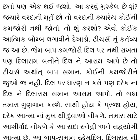
છતાં પણ એક થઈ જશો. આ કરવું મુશ્કેલ છે શું?
જ્યારે વરદાની મૂર્ત છો તો વરદાની ક્યારેય કોઈની
કમજોરી નથી જોતાં. તો શું કરશો? એવો કોઈક
આત્મિક બોમ્બ લગાવીને દેખાડો. ટીચર્સ નું કર્તવ્ય
જ આ છે. જેમ બાપ કમજોરી દિલ પર નથી રાખતા
પણ દિલારામ બનીને દિલ ને આરામ આપે છે તો
ટીચર્સ અર્થાત્ બાપ સમાન. કોઈની કમજોરીને
જુઓ જ નહીં. દિલ પર ધારણ ન કરો પણ દરેક નાં
દિલ ને દિલારામ સમાન આરામ આપો. તો બધાં
તમારા ગુણગાન કરશે. સાથી હોય કે પ્રજા હોય,
દરેક આત્મા નાં મુખ થી દુવાઓ નીકળે. તમારા માટે
આશીર્વાદ નીકળે કે આ સદા સ્નેહી અને સહયોગી
આત્મા છે, આ બાપ-સમાન રહેમદિલ, દિલારામ ની