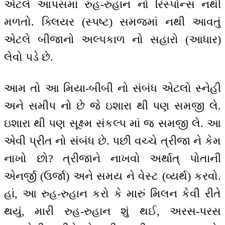
એટલે આપસમાં રુહ-રુહાન નો રિસ્પોન્સ નથી
મળતો. ક્લિયર (સ્પષ્ટ) સમજમાં નથી આવતું
એટલે બીજાનો અલ્પકાળ નો સહારો (આધાર)
લેવો પડે છે.
આમ તો આ મિયા-બીબી નો સંબંધ એટલો સ્નેહી
અને સમીપ નો છે જે ઇશારા થી પણ સમજી લે.
ઇશારા થી પણ સૂક્ષ્મ સંકલ્પ માં જ સમજી લે. આ
એવી પ્રીત નો સંબંધ છે. પછી વચ્ચે ત્રીજા ને કેમ
નાખો છો? ત્રીજાને નાખવો અર્થાત્ પોતાની
એનર્જી (ઉર્જા) અને સમય ને વેસ્ટ (વ્યર્થ) કરવો.
હાં, આ રુહ-રુહાન કરો કે મારું મિલન કેવી રીતે
થયું, મારી રુહ-રુહાન શું થઈ, અરસ-પરસ