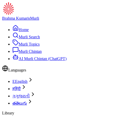
Brahma Kumaris
Murli
Home
Murli Search
Murli Topics
Murli Chintan
AI Murli Chintan (ChatGPT)
Languages
E
English
ह
हिंदी
ગ
ગુજરાતી
త
తెలుగు
Library