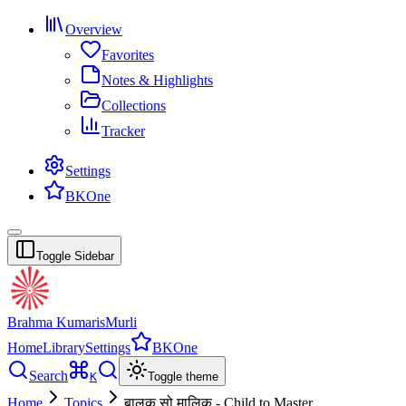
Overview
Favorites
Notes & Highlights
Collections
Tracker
Settings
BKOne
Toggle Sidebar
Brahma Kumaris
Murli
Home
Library
Settings
BKOne
Search
K
Toggle theme
Home
Topics
बालक सो मालिक - Child to Master