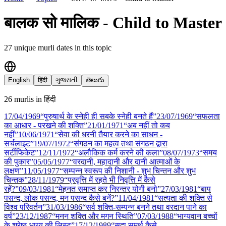
बालक सो मालिक - Child to Master
27
unique murli date
s
in this topic
English
हिंदी
ગુજરાતી
తెలుగు
26
murli
s
in
हिंदी
17/04
/
1969
“पुरुषार्थ के स्नेही ही सबके स्नेही बनते हैं”
23/07
/
1969
“सफलता
का आधार - परखने की शक्ति”
21/01
/
1971
“अब नहीं तो कब
नहीं”
10/06
/
1971
“सेवा की धरनी तैयार करने का साधन -
सर्चलाइट”
19/07
/
1972
“संगठन का महत्व तथा संगठन द्वारा
सर्टीफिकेट”
12/11
/
1972
“अलौकिक कर्म करने की कला”
08/07
/
1973
“समय
की पुकार”
05/05
/
1977
“वरदानी, महादानी और दानी आत्माओं के
लक्षण”
11/05
/
1977
“सम्पन्न स्वरूप की निशानी - शुभ चिन्तन और शुभ
चिन्तक”
28/11
/
1979
“प्रवृत्ति में रहते भी निवृत्ति में कैसे
रहें?”
09/03
/
1981
“मेहनत समाप्त कर निरन्तर योगी बनो”
27/03
/
1981
“बाप
पसन्द, लोक पसन्द, मन पसन्द कैसे बनें?”
11/04
/
1981
“सत्यता की शक्ति से
विश्व परिवर्तन”
31/03
/
1986
“सर्व शक्ति-सम्पन्न बनने तथा वरदान पाने का
वर्ष”
23/12
/
1987
“मनन शक्ति और मगन स्थिति”
07/03
/
1988
“भाग्यवान बच्चों
के श्रेष्ठ भाग्य की लिस्ट”
17/12
/
1989
“सदा समर्थ कैसे