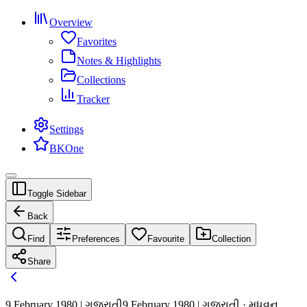
Overview
Favorites
Notes & Highlights
Collections
Tracker
Settings
BKOne
Toggle Sidebar
Back
Find
Preferences
Favourite
Collection
Share
9 February 1980 | ગુજરાતી
9 February 1980 | ગુજરાતી · મધુવન