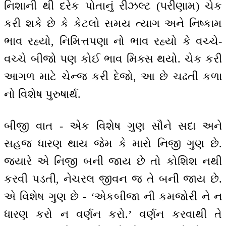
નિશાની થી દરેક પોતાનું રીઝલ્ટ (પરીણામ) ચેક
કરી શકે છે કે કેટલો સમય ત્યાગ અને નિષ્કામ
ભાવ રહ્યો, નિમિત્તપણા નો ભાવ રહ્યો કે વચ્ચે-
વચ્ચે બીજો પણ કોઈ ભાવ મિક્સ થયો. ચેક કરી
આગળ માટે ચેન્જ કરી દેજો, આ છે ચઢતી કળા
નો વિશેષ પુરુષાર્થ.
બીજી વાત - એક વિશેષ ગુણ સૌને સદા અને
સહજ ધારણ થાય જેમ કે મારો નિજી ગુણ છે.
જ્યારે એ નિજી બની જાય છે તો કોશિશ નથી
કરવી પડતી, નેચરલ જીવન જ તે બની જાય છે.
એ વિશેષ ગુણ છે - ‘એકબીજા ની કમજોરી ને ન
ધારણ કરો ન વર્ણન કરો.’ વર્ણન કરવાથી તે