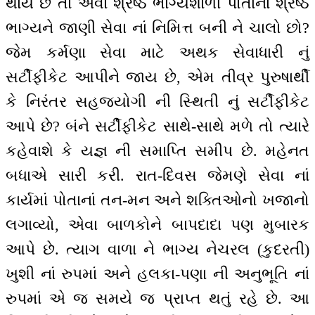
થાય છે તો એવાં શ્રેષ્ઠ ભાગ્યશાળી પોતાના શ્રેષ્ઠ
ભાગ્યને જાણી સેવા નાં નિમિત્ત બની ને ચાલો છો?
જેમ કર્મણા સેવા માટે અથક સેવાધારી નું
સર્ટીફીકેટ આપીને જાય છે, એમ તીવ્ર પુરુષાર્થી
કે નિરંતર સહજયોગી ની સ્થિતી નું સર્ટીફીકેટ
આપે છે? બંને સર્ટીફીકેટ સાથે-સાથે મળે તો ત્યારે
કહેવાશે કે યજ્ઞ ની સમાપ્તિ સમીપ છે. મહેનત
બધાએ સારી કરી. રાત-દિવસ જેમણે સેવા નાં
કાર્યમાં પોતાનાં તન-મન અને શક્તિઓનો ખજાનો
લગાવ્યો, એવા બાળકોને બાપદાદા પણ મુબારક
આપે છે. ત્યાગ વાળા ને ભાગ્ય નેચરલ (કુદરતી)
ખુશી નાં રુપમાં અને હલકા-પણા ની અનુભૂતિ નાં
રુપમાં એ જ સમયે જ પ્રાપ્ત થતું રહે છે. આ