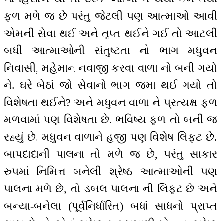
ફળ મળે જ છે પરંતુ જેટલી પણ આત્માઓ આવી
એમની સેવા થઈ અને તૃપ્ત થઈને ગઈ તો આટલી
બધી આત્માઓની સંતુષ્ટતા નો ભાગ મધુવન
નિવાસી, મહેમાન નવાજી કરવા વાળા નો બની ગયો
ને. ઘરે બેઠાં જો સેવાનો ભાગ જમા થઈ ગયો તો
વિશેષતા થઈને? અને મધુવન વાળા ને પ્રત્યક્ષ ફળ
મળવામાં પણ વિશેષતા છે. ભવિષ્ય ફળ તો બની જ
રહ્યું છે. મધુવન વાળાને હજી પણ વિશેષ લિફ્ટ છે.
બાપદાદાની પાલના તો મળે જ છે, પરંતુ સાકાર
રુપમાં નિમિત્ત બનેલી શ્રેષ્ઠ આત્માઓની પણ
પાલના મળે છે, તો ડબલ પાલના ની લિફ્ટ છે અને
બન્યા-બનેલા (પૂર્વનિર્ધારિત) બધાં સાધનો પ્રાપ્ત