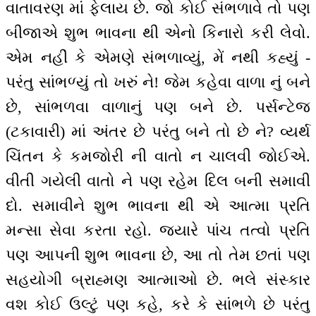
વાતાવરણ માં ફેલાય છે. જો કોઈ સંભળાવે તો પણ
બીજાએ શુભ ભાવના થી એનો કિનારો કરી લેવો.
એમ નહીં કે એમણે સંભળાવ્યું, મેં નથી કહ્યું -
પરંતુ સાંભળ્યું તો ખરું ને! જેમ કહેવા વાળા નું બને
છે, સાંભળવા વાળાનું પણ બને છે. પર્સન્ટેજ
(ટકાવારી) માં અંતર છે પરંતુ બને તો છે ને? વ્યર્થ
ચિંતન કે કમજોરી ની વાતો ન ચાલવી જોઈએ.
વીતી ગયેલી વાતો ને પણ રહેમ દિલ બની સમાવી
દો. સમાવીને શુભ ભાવના થી એ આત્મા પ્રતિ
મન્સા સેવા કરતા રહો. જ્યારે પાંચ તત્વો પ્રતિ
પણ આપની શુભ ભાવના છે, આ તો તેમ છતાં પણ
સહયોગી બ્રાહ્મણ આત્માઓ છે. ભલે સંસ્કાર
વશ કોઈ ઉલ્ટું પણ કહે, કરે કે સાંભળે છે પરંતુ