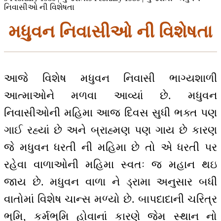
નિવાસીઓ ની વિશેષતા
મધુવન નિવાસીઓ ની વિશેષતા
આજે વિશેષ મધુવન નિવાસી ભાગ્યશાળી
આત્માઓને મળવા આવ્યાં છે. મધુવન
નિવાસીઓની મહિમા આજ દિવસ સુધી ભક્ત પણ
ગાઈ રહ્યાં છે અને બ્રાહ્મણ પણ ગાય છે કારણ
જે મધુવન ધરતી ની મહિમા છે તો એ ધરતી પર
રહેવા વાળાઓની મહિમા સ્વતઃ જ મહાન થઇ
જાય છે. મધુવન વાળા ને ડ્રામા અનુસાર બધી
વાતોમાં વિશેષ ચાન્સ મળ્યો છે. બાપદાદાની ચરિત્ર
ભૂમિ, કર્મભૂમિ હોવાનાં કારણે જેમ સ્થાન નો