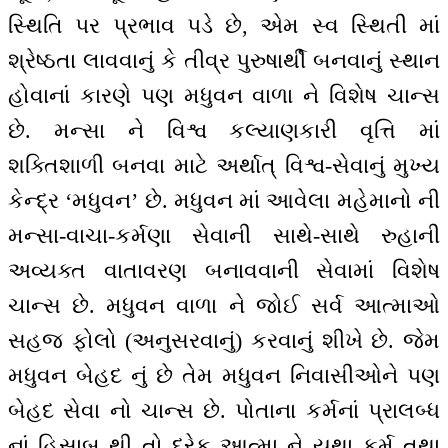
સ્થિતિ પર પ્રભાવ પડે છે, એમ સ્વ સ્થિતી માં
શ્રેષ્ઠતા લાવવાનું કે તીવ્ર પુરુષાર્થી બનવાનું સ્થાન
હોવાનાં કારણે પણ મધુવન વાળા ને વિશેષ ચાન્સ
છે. મન્સા ને વિશ્વ કલ્યાણકારી વૃત્તિ માં
શક્તિશાળી બનવા માટે અર્થાત્ વિશ્વ-સેવાનું મુખ્ય
કેન્દ્ર ‘મધુવન’ છે. મધુવન માં આવેલા મહેમાનો ની
મન્સા-વાચા-કર્મણા સેવાની સાથે-સાથે રુહાની
અવ્યક્ત વાતાવરણ બનાવવાની સેવામાં વિશેષ
ચાન્સ છે. મધુવન વાળા ને જોઈ સર્વ આત્માઓ
સહજ ફોલો (અનુસરવાનું) કરવાનું શીખે છે. જેમ
મધુવન બેહદ નું છે તેમ મધુવન નિવાસીઓને પણ
બેહદ સેવા નો ચાન્સ છે. પોતાના કર્મનાં પ્રાલબ્ધ
નાં હિસાબ થી તો દરેક આત્મા ને યથા કર્મ તથા