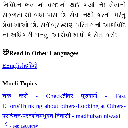
નિર્વિઘ્ન ભવ નાં વરદાની થઈ ગયાં ને! સેવાની
સફળતા માં બધાં પાસ છે. સેવા નથી કરતાં, પરંતુ
મેવા ખાઓ છો. સર્વ બ્રાહ્મણ પરિવાર નાં આશીર્વાદ
નાં અધિકારી બનવું, આ મેવો ખાધો કે સેવા કરી?
Read in Other Languages
E
English
ह
हिंदी
Murli Topics
चेक करो - Check
तीव्र पुरुषार्थ - Fast
Efforts
Thinking about others/Looking at Others-
परचिंतन/परदर्शन
मधुबन निवासी - madhuban niwasi
7 Feb 1980
Prev