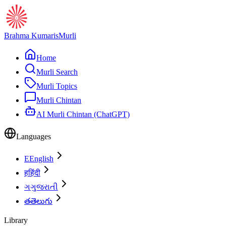
Brahma Kumaris
Murli
Home
Murli Search
Murli Topics
Murli Chintan
AI Murli Chintan (ChatGPT)
Languages
E
English
ह
हिंदी
ગ
ગુજરાતી
త
తెలుగు
Library