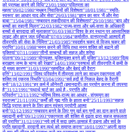
को प्रत्यक्ष करने की विधि”
23/01
/
1980
“पवित्रता का
महत्व”
09/02
/
1980
“मधुबन निवासियों की विशेषता”
18/01
/
1981
“‘स्मृति-
स्वरूप' का आधार याद और सेवा”
29/03
/
1981
“ज्ञान का सार ‘मैं और मेरा
बाबा’”
15/04
/
1981
“नम्बरवन तकदीरवान की विशेषताएं”
29/10
/
1981
“बाप और
बच्चों का रुहानी मिलन”
22/03
/
1982
“राज्य-सत्ता और धर्म-सत्ता के अधिकारी
बच्चों से बापदादा की मुलाकात”
01/03
/
1983
“विश्व के हर स्थान पर आध्यात्मिक
लाइट और ज्ञान जल पहुँचाओ”
07/03
/
1984
“कर्मातीत, वानप्रस्थी आत्मायें ही
तीव्रगति की सेवा के निमित्त”
21/03
/
1985
“स्वदर्शन चक्र से विजय चक्र की
प्राप्ति”
10/01
/
1988
“मनन करने की विधि तथा मनन शक्ति को बढ़ाने की
युक्तियां”
07/11
/
1989
“तीनों सम्बन्धों की सहज और श्रेष्ठ
पालना”
09/12
/
1989
“योगयुक्त, युक्तियुक्त बनने की युक्ति”
13/12
/
1989
“दिव्य
ब्राह्मण जन्म के भाग्य की रेखाएं”
14/01
/
1990
“पुरुषार्थ की तीव्रगति में कमी के
दो मुख्य कारण”
31/03
/
1990
“रहमदिल और बेहद की वैराग
वृत्ति”
13/02
/
1991
“विश्व परिवर्तन में तीव्रता लाने का साधन एकाग्रता की
शक्ति एवं एकरस स्थिति”
03/04
/
1991
“सर्व हदों से निकल बेहद के वैरागी
बनो”
18/12
/
1991
“हर कर्म में ऑनेस्टी (इमानदारी) का प्रयोग करना ही तपस्या
है”
31/12
/
1991
“यथार्थ चार्ट का अर्थ है - प्रगति और
परिवर्तन”
12/11
/
1992
“भविष्य विश्व-राज्य का आधार - संगमयुग का
स्वराज्य”
21/11
/
1992
“कर्मों की गुह्य गति के ज्ञाता बनो”
25/11
/
1993
“सहज
सिद्धि प्राप्त करने के लिए ज्ञान स्वरूप प्रयोगी आत्मा
बनो”
02/12
/
1993
“नम्बरवन बनने के लिए गुण मूर्त बन गुणों का दान करने वाले
महादानी बनो”
09/12
/
1993
“एकाग्रता की शक्ति से दृढ़ता द्वारा सहज सफलता
की प्राप्ति”
31/12
/
1993
“नये वर्ष में सदा उमंग-उत्साह में उड़ना और सर्व के
प्रति महादानी, वरदानी बन व्यर्थ को समाप्त करना”
18/01
/
1997
“अपनी सूरत