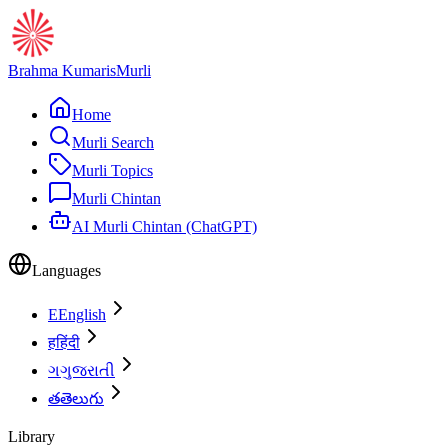
Brahma Kumaris
Murli
Home
Murli Search
Murli Topics
Murli Chintan
AI Murli Chintan (ChatGPT)
Languages
E
English
ह
हिंदी
ગ
ગુજરાતી
త
తెలుగు
Library