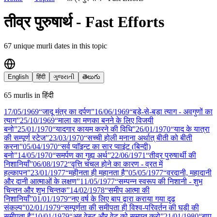
तीव्र पुरुषार्थ - Fast Efforts
67
unique murli date
s
in this topic
English
हिंदी
ગુજરાતી
తెలుగు
65
murli
s
in
हिंदी
17/05
/
1969
“जादू मंत्र का दर्पण”
16/06
/
1969
“बड़े-से-बड़ा त्याग - अवगुणों का
त्याग”
25/10
/
1969
“माला का मणका बनने के लिए विजयी
बनो”
25/01
/
1970
“यादगार कायम करने की विधि”
26/01
/
1970
“याद के यात्रा
की सम्पूर्ण स्टेज”
23/03
/
1970
“सच्ची होली मनाना अर्थात् बीती को बीती
करना”
05/04
/
1970
“सर्व प्वॉइन्ट का सार प्वाइंट (बिन्दी)
बनो”
14/05
/
1970
“समर्पण का गुह्य अर्थ”
22/06
/
1971
“तीव्र पुरुषार्थी की
निशानियाँ”
06/08
/
1972
“वृत्ति चंचल होने का कारण - व्रत में
हल्कापन”
23/01
/
1977
“महीनता ही महानता है”
05/05
/
1977
“वरदानी, महादानी
और दानी आत्माओं के लक्षण”
11/05
/
1977
“सम्पन्न स्वरूप की निशानी - शुभ
चिन्तन और शुभ चिन्तक”
14/02
/
1978
“समीप आत्मा की
निशानियाँ”
01/01
/
1979
“नए वर्ष के लिए बाप द्वारा कराया गया दृढ़
संकल्प”
02/01
/
1979
“सम्पूर्णता की समीपता ही विश्व-परिवर्तन की घड़ी की
समीपता है”
10/01
/
1979
“अब वेस्ट और वेट को समाप्त करो”
21/01
/
1980
“बाप