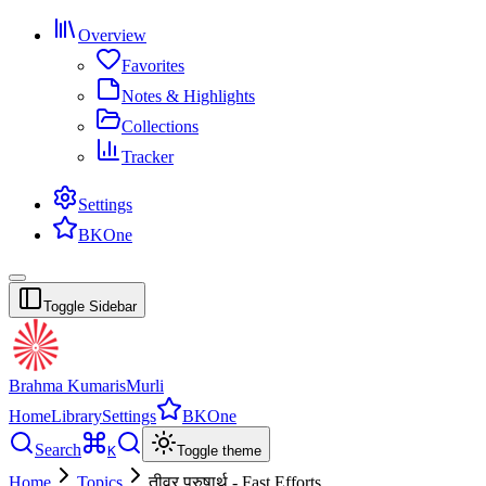
Overview
Favorites
Notes & Highlights
Collections
Tracker
Settings
BKOne
Toggle Sidebar
Brahma Kumaris
Murli
Home
Library
Settings
BKOne
Search
K
Toggle theme
Home
Topics
तीव्र पुरुषार्थ - Fast Efforts