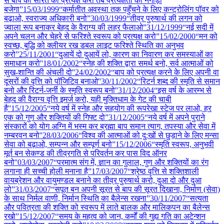
से बाप की सीरत को प्रत्यक्ष करो तब प्रत्यक्षता का नगाड़ा
बजेगा”
15/03
/
1999
“कर्मातीत अवस्था तक पहुँचने के लिए कन्ट्रोलिंग पॉवर को
बढ़ाओ, स्वराज्य अधिकारी बनो”
30/03
/
1999
“तीव्र पुरुषार्थ की लगन को
ज्वाला रूप बनाकर बेहद के वैराग्य की लहर फैलाओ”
31/12
/
1999
“नई सदी में
अपने चलन और चेहरे से फरिश्ते स्वरूप को प्रत्यक्ष करो”
15/02
/
2000
“मन को
स्वच्छ, बुद्धि को क्लीयर रख डबल लाइट फरिश्ते स्थिति का अनुभव
करो”
25/11
/
2001
“दुआयें दो दुआयें लो, कारण का निवारण कर समस्याओं का
समाधान करो''
18/01
/
2002
“स्नेह की शक्ति द्वारा समर्थ बनो, सर्व आत्माओं को
सुख-शान्ति की अंचली दो''
24/02
/
2002
“बाप को प्रत्यक्ष करने के लिए अपनी वा
दूसरों की वृत्ति को पॉजिटिव बनाओ''
30/11
/
2002
“रिटर्न शब्द की स्मृति से समान
बनो और रिटर्न-जर्नी के स्मृति स्वरूप बनो''
31/12
/
2004
“इस वर्ष के आरम्भ से
बेहद की वैराग्य वृत्ति इमर्ज करो, यही मुक्तिधाम के गेट की चाबी
है''
15/12
/
2005
“नये वर्ष में स्नेह और सहयोग की रूपरेखा स्टेज पर लाओ, हर
एक को गुण और शक्तियों की गिफ्ट दो”
31/12
/
2005
“नये वर्ष में अपने पुराने
संस्कारों को योग अग्नि में भस्म कर ब्रह्मा बाप समान त्याग, तपस्या और सेवा में
नम्बरवन बनो''
28/03
/
2006
“विश्व की आत्माओं को दु:खों से छुड़ाने के लिए मन्सा
सेवा को बढ़ाओ, सम्पन्न और सम्पूर्ण बनो”
15/12
/
2006
“स्मृति स्वरूप, अनुभवी
मूर्त बन सेकण्ड की तीव्रगति से परिवर्तन कर पास विद ऑनर
बनो''
03/03
/
2007
“परमात्म संग में, ज्ञान का गुलाल, गुण और शक्तियों का रंग
लगाना ही सच्ची होली मनाना है”
17/03
/
2007
“श्रेष्ठ वृत्ति से शक्तिशाली
वायब्रेशन और वायुमण्डल बनाने का तीव्र पुरुषार्थ करो, दुआ दो और दुआ
लो”
31/03
/
2007
“सपूत बन अपनी सूरत से बाप की सूरत दिखाना, निर्माण (सेवा)
के साथ निर्मल वाणी, निर्मान स्थिति का बैलेन्स रखना”
30/11
/
2007
“सत्यता
और पवित्रता की शक्ति को स्वरूप में लाते बालक और मालिकपन का बैलेन्स
रखो”
15/12
/
2007
“समय के महत्व को जान, कर्मों की गुह्य गति का अटेन्शन