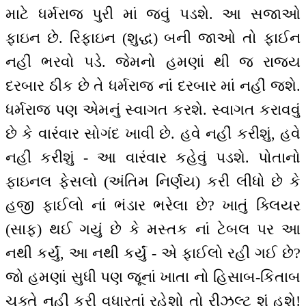
માટે ધર્મરાજ પુરી માં જવું પડશે. આ સજાઓ
ફાઇન છે. રિફાઇન (શુદ્ધ) બની જાઓ તો ફાઈન
નહીં ભરવો પડે. જેમનો હમણાં થી જ રાજ્ય
દરબાર ઠીક છે તે ધર્મરાજ નાં દરબાર માં નહીં જશે.
ધર્મરાજ પણ એમનું સ્વાગત કરશે. સ્વાગત કરાવવું
છે કે વારંવાર સોગંદ ખાવી છે. હવે નહીં કરીશું, હવે
નહીં કરીશું - આ વારંવાર કહેવું પડશે. પોતાનો
ફાઇનલ ફેસલો (અંતિમ નિર્ણય) કરી લીધો છે કે
હજી ફાઈલો નાં ભંડાર ભરેલા છે? ખાતું ક્લિયર
(સાફ) થઈ ગયું છે કે મસ્તક નાં ટેબલ પર આ
નથી કર્યું, આ નથી કર્યું - એ ફાઈલો રહી ગઈ છે?
જો હમણાં સુધી પણ જૂનાં ખાતા નો હિસાબ-કિતાબ
ચુક્તે નહીં કરી વધારતાં રહેશો તો રીઝલ્ટ શું હશે!