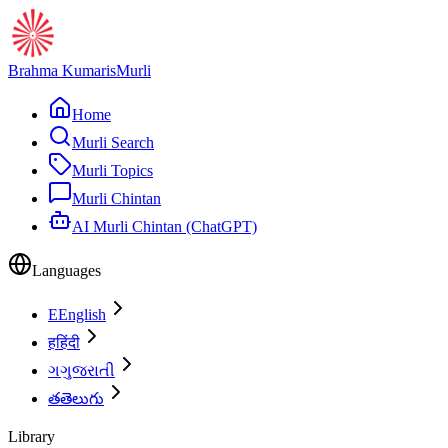
Brahma Kumaris
Murli
Home
Murli Search
Murli Topics
Murli Chintan
AI Murli Chintan (ChatGPT)
Languages
E
English
ह
हिंदी
ગ
ગુજરાતી
త
తెలుగు
Library