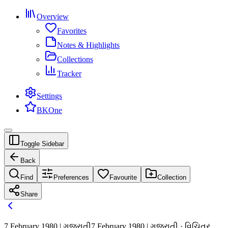
Overview
Favorites
Notes & Highlights
Collections
Tracker
Settings
BKOne
Toggle Sidebar
Back
Find
Preferences
Favourite
Collection
Share
7 February 1980 | ગુજરાતી
7 February 1980 | ગુજરાતી · વિચિત્ર