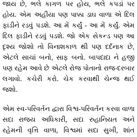
જાય છે, ભલે કાગળ પર હોય, ભલે કપડાં પર
હોય. એમ અહીંયા પણ પાક્કા ડાઘ વાળા એ દિલ
ફાડીને રડવું પડશે. આ મેં કર્યું - આ મેં કર્યું. એમ
દિલ ફાડીને રડવું પડશે. જો એક સેકન્ડ પણ આ
દૃશ્ય જોશો તો વિનાશકાળ થી પણ દર્દનાક છે,
એટલે સાચાં બનો, સાફ બનો. બાપદાદા ને હજી
પણ રહેમ આવે છે એટલે રોજ પોતાનો રાજ-દરબાર
લગાવો. કચેરી કરો. ચેક કરવાથી ચેન્જ થઈ
જશો.
એમ સ્વ-પરિવર્તન દ્વારા વિશ્વ-પરિવર્તન કરવા વાળા
સદા રાજ્ય અધિકારી, સદા રુહાનિયત અને
રહેમની વૃત્તિ વાળા, વિશ્વમાં સદા સુખી, શાંત