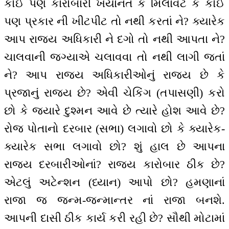
કોઈ પણ કારોબારી ખયાનત કે મિલાવટ કે કોઈ
પણ પ્રકાર ની ખીટપીટ તો નથી કરતાં ને? ક્યારેક
આપ રાજ્ય અધિકારી ને દગો તો નથી આપતા ને?
ચાલવાની જગ્યાએ ચલાવવા તો નથી લાગી જતાં
ને? આપ રાજ્ય અધિકારીઓનું રાજ્ય છે કે
પ્રજાનું રાજ્ય છે? એવી ચેકિંગ (તપાસણી) કરો
છો કે જ્યારે દુશ્મન આવે છે ત્યારે હોશ આવે છે?
રોજ પોતાનો દરબાર (સભા) લગાવો છો કે ક્યારેક-
ક્યારેક સભા લગાવો છો? શું હાલ છે આપના
રાજ્ય દરબારીઓનાં? રાજ્ય કારોબાર ઠીક છે?
એટલું અટેન્શન (ધ્યાન) આપો છો? હમણાનાં
રાજા જ જન્મ-જન્માન્તર નાં રાજા બનશે.
આપની દાસી ઠીક કાર્ય કરી રહી છે? સૌથી મોટામાં