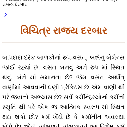
રાજ્ય દરબાર
વિચિત્ર રાજ્ય દરબાર
બાપદાદા દરેક બાળકોનાં રુપ-વસંત, બન્નેનું બેલેન્સ
જોઈ રહ્યાં છે. વસંત બનવું અને રુપ માં સ્થિત
થવું. બંને માં સમાનતા છે? જેમ વસંત અર્થાત્
વાણીમાં આવવાની ઘણી પ્રેક્ટિસ છે એમ વાણી થી
પરે જવાનો અભ્યાસ છે? સર્વ કર્મેન્દ્રિયોનાં કર્મની
સ્મૃતિ થી પરે એક જ આત્મિક સ્વરુપ માં સ્થિત
થઈ શકો છો? કર્મ ખેંચે છે કે કર્માતીત અવસ્થા
ખેંચે છે! જોવું, સાંભળવું, સંભળાવવું આ વિશેષ કર્મ