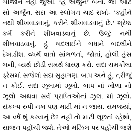
બીજાને નહીં જુઓ. ‘હે અર્જુન’ બનો. જો ઓટે
સો અર્જુન. સદા આ સ્લોગન યાદ રાખો- ‘કહીને
નથી શીખવાડવાનું, કરીને શીખવાડવાનું છે.’ શ્રેષ્ઠ
કર્મ કરીને શીખવાડવાનું છે. ઉલ્ટું નથી
શીખવાડવાનું. હું બદલાઈને બધાને બદલીને
દેખાડીશ. વ્યર્થ વાતો સાંભળતાં, જોતાં, હોલી હંસ
બની, વ્યર્થ છોડી સમર્થ ધારણ કરો. સદા ચમકીલા
ડ્રેસમાં સજેલાં સદા સુહાગણ. બાપ અને હું, ત્રીજું
ન કોઈ. સદા ઝૂલામાં ઝૂલો. બાપ નાં ખોળા નો
ઝૂલો અથવા સર્વ પ્રાપ્તિઓનાં ઝુલા માં ઝૂલો.
સંકલ્પ રુપી નખ પણ માટી માં ન જાય. સમજ્યાં,
આ વર્ષે શું કરવાનું છે? નહીં તો માટી લૂછતાં રહેશો,
સાજન પહોંચી જશે. તેઓ મંઝિલ પર પહોંચી જશે