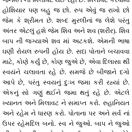
હોશિયાર પણ બહુ જ છો. રુપ એવું જ રાખો છો
જેમ કે શ્રીમત છે. શબ્દ મુરલીનાં જ લેશે પરંતુ
અંતર એટલું હશે જેમ શિવ અને શવ (શરીર). શિવ
બાપ ની જગ્યાએ શવ માં અટકશે. એમની ભાષા
ઘણી રોયલ રુપની હોય છે. સદા પોતાને બચાવવા
માટે, કોણે કર્યું છે, કોણ જુએ છે, એવા દિલાસા થી
સ્વયંને ચલાવતા રહે છે. સમજે છે બીજાને દગો
આપે છે, પરંતુ સ્વયનું દુઃખ જમા કરી રહ્યાં છે.
એકનું સો ગણું થઈને જમા થતું રહે છે. એટલે
ખ્યાનત અને મિલાવટ ને સમાપ્ત કરો. રુહાનિયત
અને રહેમ ને ધારણ કરો. પોતાના પર અને સર્વ નાં
ઉપર રહેમદિલ બનો. સ્વ ને જુઓ. બાપ ને જુઓ