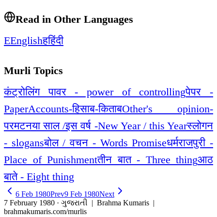
Read in Other Languages
E
English
ह
हिंदी
Murli Topics
कंट्रोलिंग पावर - power of controlling
पेपर -
Paper
Accounts-हिसाब-किताब
Other's opinion-
परमट
नया साल /इस वर्ष -New Year / this Year
स्लोगन
- slogans
बोल / वचन - Words Promise
धर्मराजपुरी -
Place of Punishment
तीन बात - Three thing
आठ
बाते - Eight thing
6 Feb 1980
Prev
9 Feb 1980
Next
7 February 1980 · ગુજરાતી
| Brahma Kumaris |
brahmakumaris.com/murlis