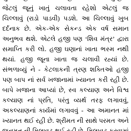
જેટલું જૂનું ખાતું ચલાવતા રહેશો એટલું જ
ચિલ્લાવું (રાડો પાડવી) પડશે. આ ચિલ્લાવું ખુબ
દર્દનાક છે. એક-એક સેકન્ડ એક વર્ષ સમાન
અનુભવ થશે. એટલે હજી પણ ‘શિવ મંત્ર’ દ્વારા
સમાપ્તિ કરી લો. હજી ઘણાનાં ખાતા ભસ્મ નથી
થયાં. હજી જૂના ખાતા જ ચલાવી રહ્યાં છે.
સંભળાવ્યું ને - કેટલાકની ત્રણ શક્તિઓ હજી
પણ બાપ નાં સર્વ ખજાનામાં ખ્યાનત કરી રહી છે.
બાપે ખજાના આપ્યાં છે, સ્વ કલ્યાણ અને વિશ્વ
કલ્યાણ નાં પ્રતિ, પરંતુ વ્યર્થ તરફ લગાવવું,
અકલ્યાણનાં કાર્યમાં લગાવવું - આ અમાનત માં
ખ્યાનત થઈ રહી છે. શ્રીમત ની સાથે પરમત અને
જનમત ની મિલાવટ થઈ રહી છે. મિલાવટ કરવામાં