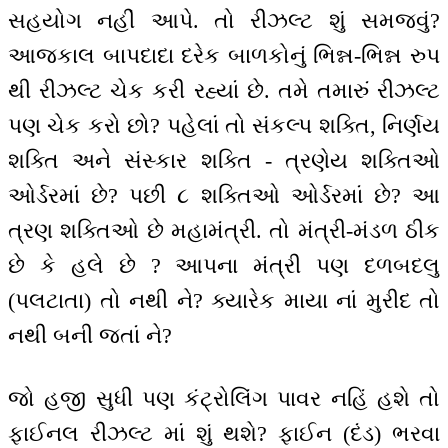
સહયોગ નહીં આપે. તો રીઝલ્ટ શું સમજવું?
આજકાલ બાપદાદા દરેક બાળકોનું ભિન્ન-ભિન્ન રુપ
થી રીઝલ્ટ ચેક કરી રહ્યાં છે. તમે તમારું રીઝલ્ટ
પણ ચેક કરો છો? પહેલાં તો સંકલ્પ શક્તિ, નિર્ણય
શક્તિ અને સંસ્કાર શક્તિ - ત્રણેય શક્તિઓ
ઓર્ડરમાં છે? પછી ૮ શક્તિઓ ઓર્ડરમાં છે? આ
ત્રણ શક્તિઓ છે મહામંત્રી. તો મંત્રી-મંડળ ઠીક
છે કે હલે છે ? આપના મંત્રી પણ દળબદલુ
(પલટાતા) તો નથી ને? ક્યારેક માયા નાં મુરીદ તો
નથી બની જતાં ને?
જો હજી સુધી પણ કંટ્રોલિંગ પાવર નહિં હશે તો
ફાઈનલ રીઝલ્ટ માં શું થશે? ફાઈન (દંડ) ભરવા