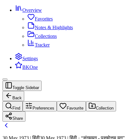
Overview
Favorites
Notes & Highlights
Collections
Tracker
Settings
BKOne
Toggle Sidebar
Back
Find
Preferences
Favourite
Collection
Share
30 May 1973 | हिंदी
30 May 1973 | हिंदी · “संगमयुग - पुरुषोत्तम युग”