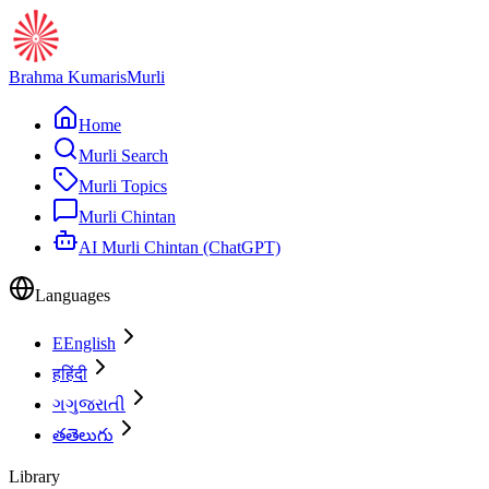
Brahma Kumaris
Murli
Home
Murli Search
Murli Topics
Murli Chintan
AI Murli Chintan (ChatGPT)
Languages
E
English
ह
हिंदी
ગ
ગુજરાતી
త
తెలుగు
Library