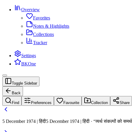
Overview
Favorites
Notes & Highlights
Collections
Tracker
Settings
BKOne
Toggle Sidebar
Back
Find
Preferences
Favourite
Collection
Share
5 December 1974 | हिंदी
5 December 1974 | हिंदी · “व्यर्थ संकल्पों को समर