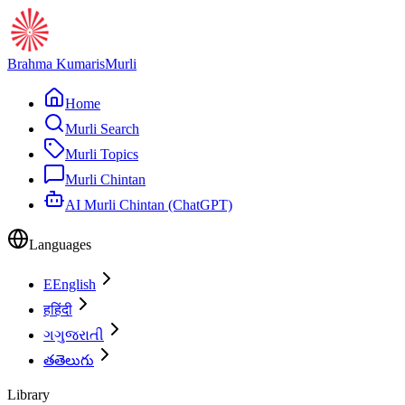
Brahma Kumaris
Murli
Home
Murli Search
Murli Topics
Murli Chintan
AI Murli Chintan (ChatGPT)
Languages
E
English
ह
हिंदी
ગ
ગુજરાતી
త
తెలుగు
Library