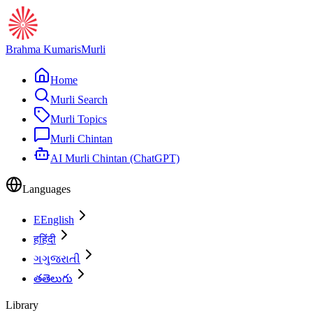
Brahma Kumaris
Murli
Home
Murli Search
Murli Topics
Murli Chintan
AI Murli Chintan (ChatGPT)
Languages
E
English
ह
हिंदी
ગ
ગુજરાતી
త
తెలుగు
Library