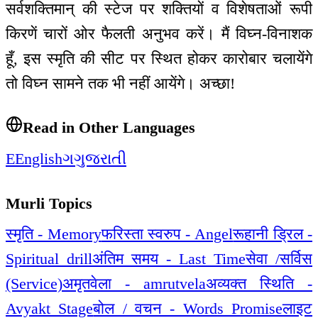
सर्वशक्तिमान् की स्टेज पर शक्तियों व विशेषताओं रूपी
किरणें चारों ओर फैलती अनुभव करें। मैं विघ्न-विनाशक
हूँ, इस स्मृति की सीट पर स्थित होकर कारोबार चलायेंगे
तो विघ्न सामने तक भी नहीं आयेंगे। अच्छा!
Read in Other Languages
E
English
ગ
ગુજરાતી
Murli Topics
स्मृति - Memory
फरिस्ता स्वरुप - Angel
रूहानी ड्रिल -
Spiritual drill
अंतिम समय - Last Time
सेवा /सर्विस
(Service)
अमृतवेला - amrutvela
अव्यक्त स्थिति -
Avyakt Stage
बोल / वचन - Words Promise
लाइट