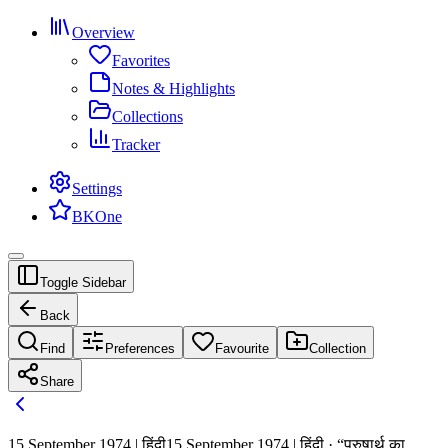
Overview
Favorites
Notes & Highlights
Collections
Tracker
Settings
BKOne
Toggle Sidebar
Back
Find
Preferences
Favourite
Collection
Share
15 September 1974 | हिंदी
15 September 1974 | हिंदी · “पुरुषार्थ का