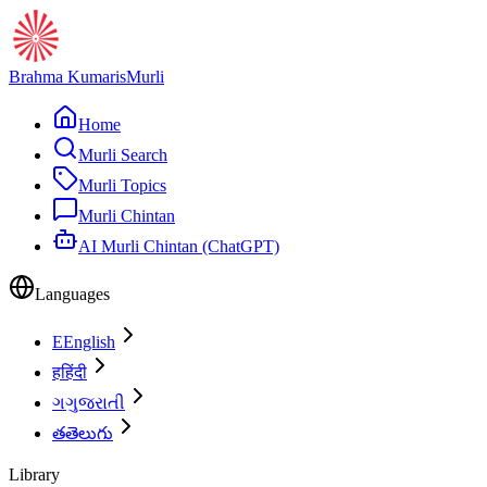
Brahma Kumaris
Murli
Home
Murli Search
Murli Topics
Murli Chintan
AI Murli Chintan (ChatGPT)
Languages
E
English
ह
हिंदी
ગ
ગુજરાતી
త
తెలుగు
Library