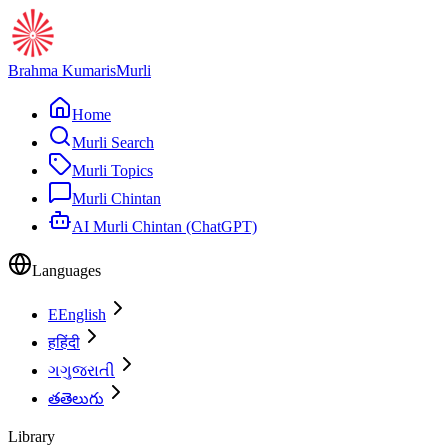
Brahma Kumaris
Murli
Home
Murli Search
Murli Topics
Murli Chintan
AI Murli Chintan (ChatGPT)
Languages
E
English
ह
हिंदी
ગ
ગુજરાતી
త
తెలుగు
Library