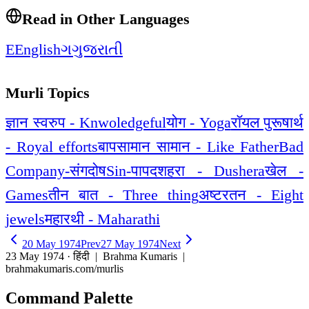
Read in Other Languages
E
English
ગ
ગુજરાતી
Murli Topics
ज्ञान स्वरुप - Knwoledgeful
योग - Yoga
रॉयल पुरूषार्थ
- Royal efforts
बापसामान सामान - Like Father
Bad
Company-संगदोष
Sin-पाप
दशहरा - Dushera
खेल -
Games
तीन बात - Three thing
अष्टरतन - Eight
jewels
महारथी - Maharathi
20 May 1974
Prev
27 May 1974
Next
23 May 1974 · हिंदी
| Brahma Kumaris |
brahmakumaris.com/murlis
Command Palette