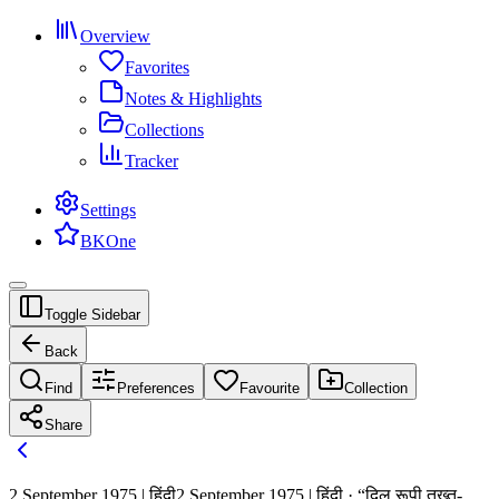
Overview
Favorites
Notes & Highlights
Collections
Tracker
Settings
BKOne
Toggle Sidebar
Back
Find
Preferences
Favourite
Collection
Share
2 September 1975 | हिंदी
2 September 1975 | हिंदी · “दिल रूपी तख्त-