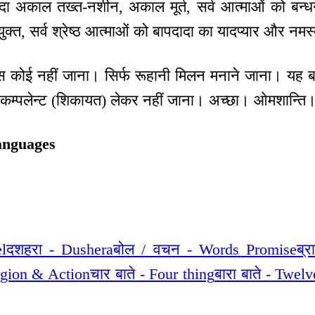
 अकाल तख्त-नशीन, अकाल मूर्त, सर्व आत्माओं को बन्धन-
ि-युक्त, सर्व श्रेष्ठ आत्माओं को बापदादा का यादप्यार और नमस
स कोई नहीं जाना। सिर्फ रूहानी मिलन मनाने जाना। यह बात
न कम्पलेन्ट (शिकायत) लेकर नहीं जाना। अच्छा। ओमशान्ति
anguages
l
दशहरा - Dushera
बोल / वचन - Words Promise
ब्
ligion & Action
चार बाते - Four thing
बारा बाते - Twel