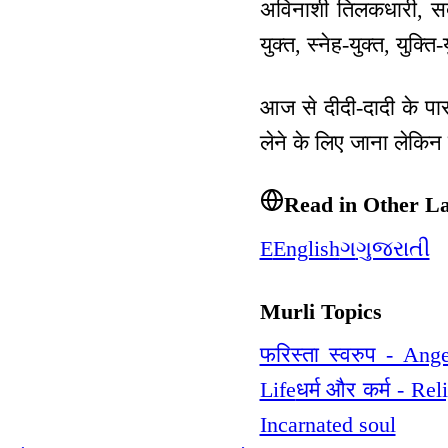
अविनाशी तिलकधारी, सदा
युक्त, स्नेह-युक्त, युक्त
आज से दीदी-दादी के पा
लेने के लिए जाना लेकि
Read in Other L
E
English
ગ
ગુજરાતી
Murli Topics
फरिस्ता स्वरुप - Ange
Life
धर्म और कर्म - Re
Incarnated soul