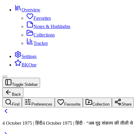
Overview
Favorites
Notes & Highlights
Collections
Tracker
Settings
BKOne
Toggle Sidebar
Back
Find
Preferences
Favourite
Collection
Share
4 October 1975 | हिंदी
4 October 1975 | हिंदी · “अब दृढ़ संकल्प की तीली 