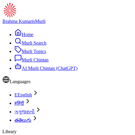
Brahma Kumaris
Murli
Home
Murli Search
Murli Topics
Murli Chintan
AI Murli Chintan (ChatGPT)
Languages
E
English
ह
हिंदी
ગ
ગુજરાતી
త
తెలుగు
Library