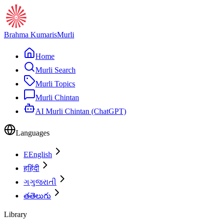
Brahma Kumaris
Murli
Home
Murli Search
Murli Topics
Murli Chintan
AI Murli Chintan (ChatGPT)
Languages
E
English
ह
हिंदी
ગ
ગુજરાતી
త
తెలుగు
Library