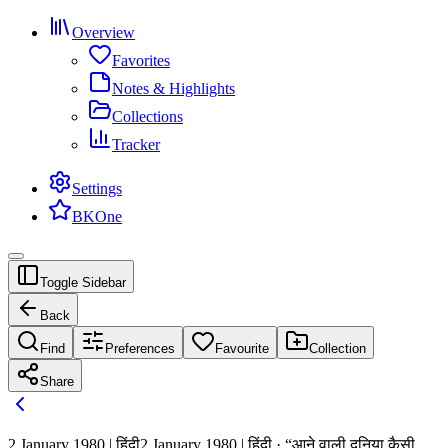
Overview
Favorites
Notes & Highlights
Collections
Tracker
Settings
BKOne
Toggle Sidebar
Back
Find
Preferences
Favourite
Collection
Share
2 January 1980 | हिंदी
2 January 1980 | हिंदी · “आने वाली दुनिया कैसी