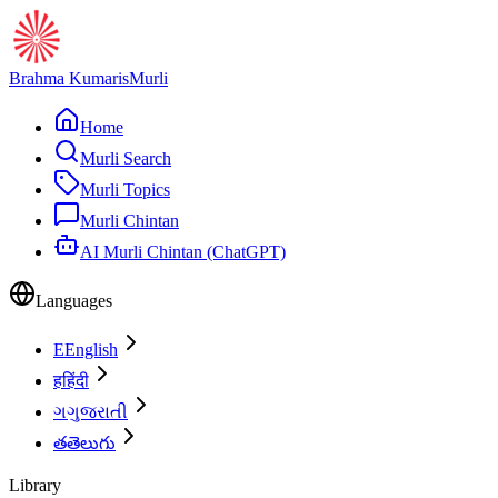
Brahma Kumaris
Murli
Home
Murli Search
Murli Topics
Murli Chintan
AI Murli Chintan (ChatGPT)
Languages
E
English
ह
हिंदी
ગ
ગુજરાતી
త
తెలుగు
Library