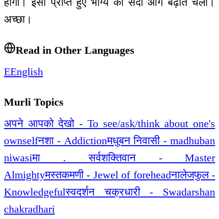
होगा। इसी प्राप्त हुए भाग्य को सदा आगे बढ़ाते चलो।
अच्छा।
Read in Other Languages
E
English
Murli Topics
अपने आपको देखो - To see/ask/think about one's
ownself
नशा - Addiction
मधुबन निवासी - madhuban
niwasi
मा . सर्वशक्तिवान - Master
Almighty
मस्तकमणी - Jewel of forehead
नालेजफुल -
Knowledgeful
स्वदर्शन चक्रधारी - Swadarshan
chakradhari