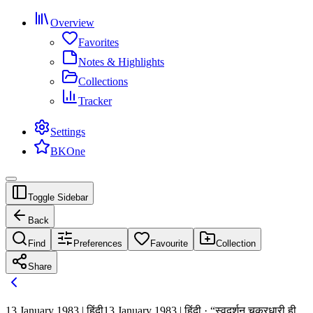
Overview
Favorites
Notes & Highlights
Collections
Tracker
Settings
BKOne
Toggle Sidebar
Back
Find
Preferences
Favourite
Collection
Share
13 January 1983 | हिंदी
13 January 1983 | हिंदी · “स्वदर्शन चक्रधारी ही