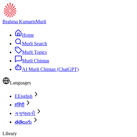
Brahma Kumaris
Murli
Home
Murli Search
Murli Topics
Murli Chintan
AI Murli Chintan (ChatGPT)
Languages
E
English
ह
हिंदी
ગ
ગુજરાતી
త
తెలుగు
Library