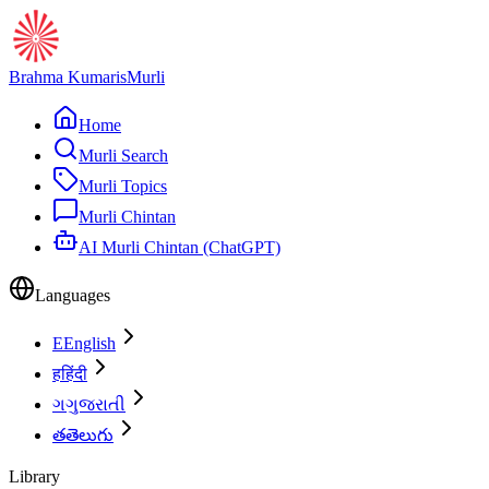
Brahma Kumaris
Murli
Home
Murli Search
Murli Topics
Murli Chintan
AI Murli Chintan (ChatGPT)
Languages
E
English
ह
हिंदी
ગ
ગુજરાતી
త
తెలుగు
Library