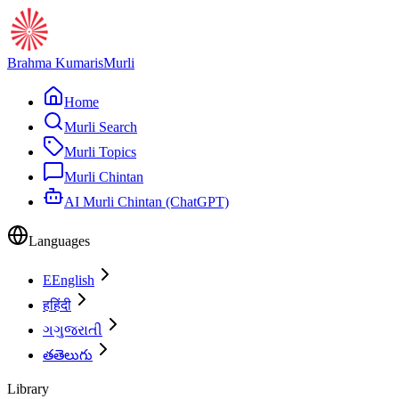
Brahma Kumaris
Murli
Home
Murli Search
Murli Topics
Murli Chintan
AI Murli Chintan (ChatGPT)
Languages
E
English
ह
हिंदी
ગ
ગુજરાતી
త
తెలుగు
Library