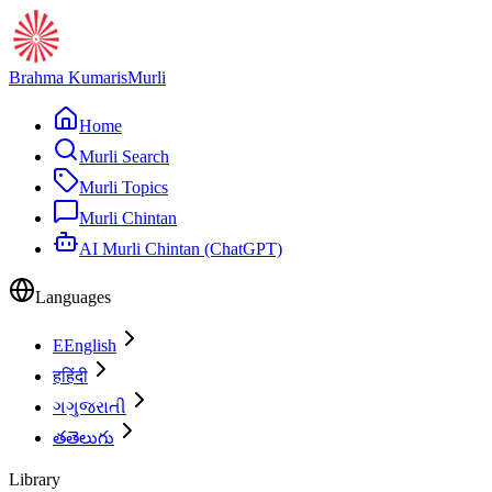
Brahma Kumaris
Murli
Home
Murli Search
Murli Topics
Murli Chintan
AI Murli Chintan (ChatGPT)
Languages
E
English
ह
हिंदी
ગ
ગુજરાતી
త
తెలుగు
Library