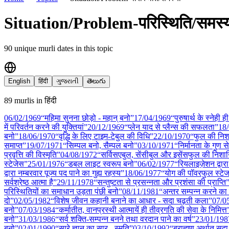
Situation/Problem-परिस्थिति/समस्
90
unique murli date
s
in this topic
English
हिंदी
ગુજરાતી
తెలుగు
89
murli
s
in
हिंदी
06/02
/
1969
“महिमा सुनना छोड़ो - महान् बनो”
17/04
/
1969
“पुरुषार्थ के स्नेही ह
में परिवर्तन करने की युक्तियां”
20/12
/
1969
“प्लेन याद से प्लैन्स की सफलता”
18
बनो”
18/06
/
1970
“वृद्धि के लिए टाइम-टेबुल की विधि”
22/10
/
1970
“फुल की निशा
समाप्त”
19/07
/
1971
“सिम्पल बनो, सैम्पल बनो”
03/10
/
1971
“निर्मानता के गुण से
प्रवृत्ति की विस्मृति”
04/08
/
1972
“सर्विसएबुल, सेंसीबुल और इसेंसफुल की निशान
स्टेजेस”
25/01
/
1976
“डबल लाइट स्वरूप बनो”
06/02
/
1977
“रियलाइज़ेशन द्वार
द्वारा नम्बरवार पूज्य पद पाने का गुह्य रहस्य”
18/06
/
1977
“योग की पॉवरफुल स्टेज
सर्वश्रेष्ठ आत्मा है”
29/11
/
1978
“सन्तुष्टता से प्रसन्नता और प्रशंसा की प्राप्ति
परिस्थितियों का समाधान उड़ता पंछी बनो”
08/11
/
1981
“अन्तर सम्पन्न करने का 
दो”
02/05
/
1982
“विशेष जीवन कहानी बनाने का आधार - सदा चढ़ती कला”
07/0
बनो”
07/03
/
1984
“कर्मातीत, वानप्रस्थी आत्मायें ही तीव्रगति की सेवा के निमित्त
बनो”
31/03
/
1986
“सर्व शक्ति-सम्पन्न बनने तथा वरदान पाने का वर्ष”
23/01
/
198
बनो”
02/01
/
1990
“सारे ज्ञान का सार - स्मृति”
03/10
/
1992
“ब्राह्मण अर्थात् सदा