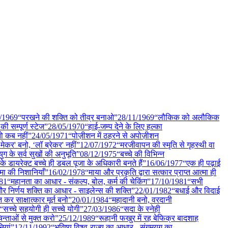
/
1969
“परखने की शक्ति को तीव्र बनाओ”
28/11
/
1969
“लौकिक को अलौकिक
की सम्पूर्ण स्टेज”
28/05
/
1970
“हाई-जम्प देने के लिए हल्का
ो कब नहीं”
24/05
/
1971
“पोज़ीशन में ठहरने से अपोज़ीशन
मेकर' बनो, ‘लॉ ब्रेकर' नहीं”
12/07
/
1972
“मरजीवापन की स्मृति से गृहस्थी वा
युग के सर्व सुखों की अनुभूति”
08/12
/
1975
“बच्चे की विभिन्न
के डायरेक्ट बच्चे ही डबल पूजा के अधिकारी बनते हैं”
16/06
/
1977
“एक ही पढ़ाई
मा की निशानियाँ”
16/02
/
1978
“माया और प्रकृति द्वारा सत्कार प्राप्त आत्मा ही
81
“महानता का आधार - संकल्प, बोल, कर्म की चेकिंग”
17/10
/
1981
“सभी
र निर्णय शक्ति का आधार - साइलेन्स की शक्ति”
22/01
/
1982
“बधाई और विदाई
र साक्षात्कार मूर्त बनो”
20/01
/
1984
“महादानी बनो, वरदानी
“सच्चे सहयोगी ही सच्चे योगी”
27/03
/
1986
“सदा के स्नेही
न्ताओं से मुक्त करो”
25/12
/
1989
“रूहानी फखुर में रह बेफिक्र बादशाह
ियां”
12/11
/
1992
“भविष्य विश्व-राज्य का आधार - संगमयुग का