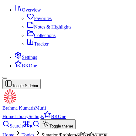
Overview
Favorites
Notes & Highlights
Collections
Tracker
Settings
BKOne
Toggle Sidebar
Brahma Kumaris
Murli
Home
Library
Settings
BKOne
Search
K
Toggle theme
Home
Topics
Situation/Problem-परिस्थिति/समस्या