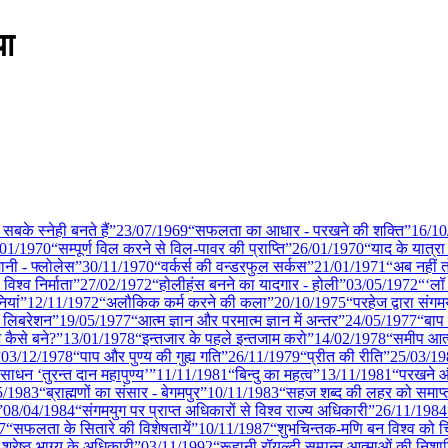
या
ी सबके स्नेही बनते हैं”
23/07
/
1969
“सफलता का आधार - परखने की शक्ति”
16/10
/01
/
1970
“सम्पूर्ण विल करने से विल-पावर की प्राप्ति”
26/01
/
1970
“याद के यात्रा 
नी - फ्लोलेस”
30/11
/
1970
“वर्कर्स की वन्डरफुल सर्कस”
21/01
/
1971
“अब नहीं त
 विश्व निर्माता”
27/02
/
1972
“होलीहंस बनने का यादगार - होली”
03/05
/
1972
“‘लॉ 
ियां”
12/11
/
1972
“अलौकिक कर्म करने की कला”
20/10
/
1975
“परहेज द्वारा संगम
ा लिबरेशन”
19/05
/
1977
“आत्म ज्ञान और परमात्म ज्ञान में अन्तर”
24/05
/
1977
“बाप 
 कैसे बने?”
13/01
/
1978
“इन्तजार के पहले इन्तजाम करो”
14/02
/
1978
“समीप आत्
”
03/12
/
1978
“पाप और पुण्य की गुह्य गति”
26/11
/
1979
“प्रीत की रीति”
25/03
/
19
साधन ‘तुरन्त दान महापुण्य’”
11/11
/
1981
“बिन्दु का महत्व”
13/11
/
1981
“परखने औ
5
/
1983
“ब्राह्मणों का संसार - बेगमपुर”
10/11
/
1983
“सहज शब्द की लहर को समाप्त क
”
08/04
/
1984
“संगमयुग पर प्राप्त अधिकारों से विश्व राज्य अधिकारी”
26/11
/
1984
7
“सफलता के सितारे की विशेषतायें”
10/11
/
1987
“शुभचिन्तक-मणि बन विश्व को चि
 श्रेष्ठ भाग्य के अधिकारी”
03/11
/
1992
“रूहानी रॉयल्टी सम्पन्न आत्माओं की निशान