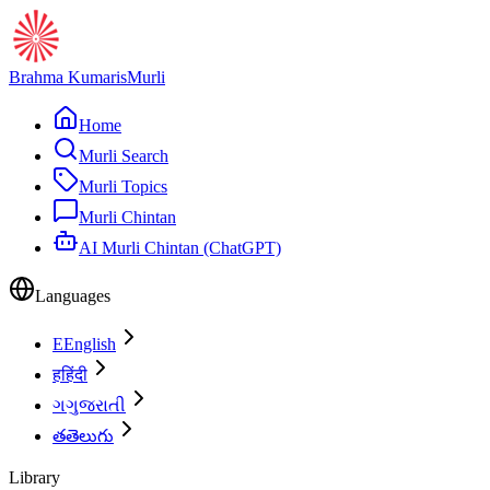
Brahma Kumaris
Murli
Home
Murli Search
Murli Topics
Murli Chintan
AI Murli Chintan (ChatGPT)
Languages
E
English
ह
हिंदी
ગ
ગુજરાતી
త
తెలుగు
Library