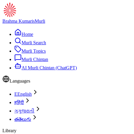
Brahma Kumaris
Murli
Home
Murli Search
Murli Topics
Murli Chintan
AI Murli Chintan (ChatGPT)
Languages
E
English
ह
हिंदी
ગ
ગુજરાતી
త
తెలుగు
Library