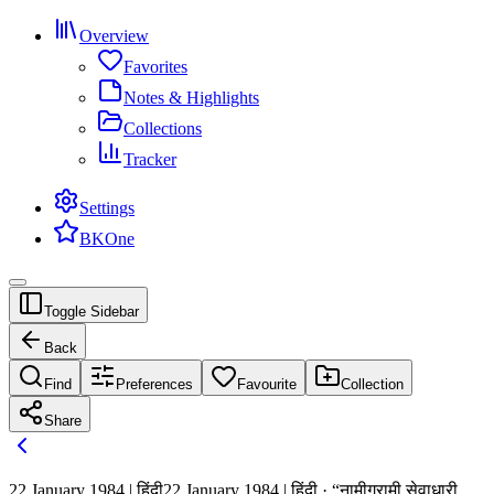
Overview
Favorites
Notes & Highlights
Collections
Tracker
Settings
BKOne
Toggle Sidebar
Back
Find
Preferences
Favourite
Collection
Share
22 January 1984 | हिंदी
22 January 1984 | हिंदी · “नामीग्रामी सेवाधारी