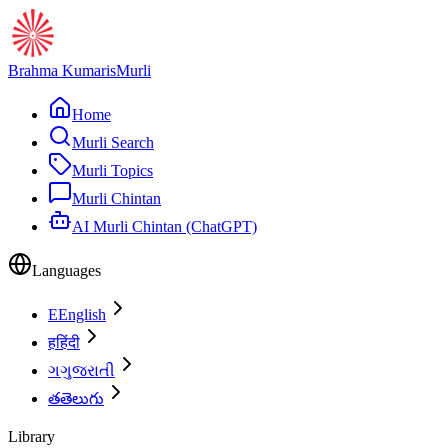
Brahma Kumaris
Murli
Home
Murli Search
Murli Topics
Murli Chintan
AI Murli Chintan (ChatGPT)
Languages
E
English
ह
हिंदी
ગ
ગુજરાતી
త
తెలుగు
Library