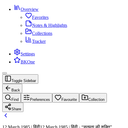
Overview
Favorites
Notes & Highlights
Collections
Tracker
Settings
BKOne
Toggle Sidebar
Back
Find
Preferences
Favourite
Collection
Share
12 March 1985 | हिंदी
12 March 1985 | हिंदी · “सत्यता की शक्ति”