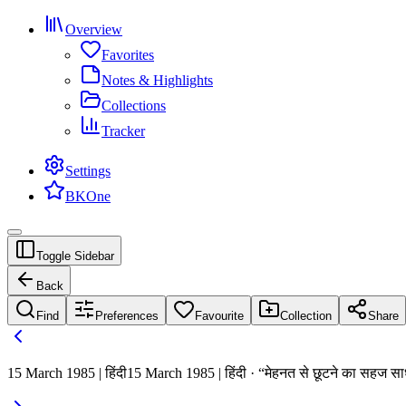
Overview
Favorites
Notes & Highlights
Collections
Tracker
Settings
BKOne
Toggle Sidebar
Back
Find
Preferences
Favourite
Collection
Share
15 March 1985 | हिंदी
15 March 1985 | हिंदी · “मेहनत से छूटने का सहज सा