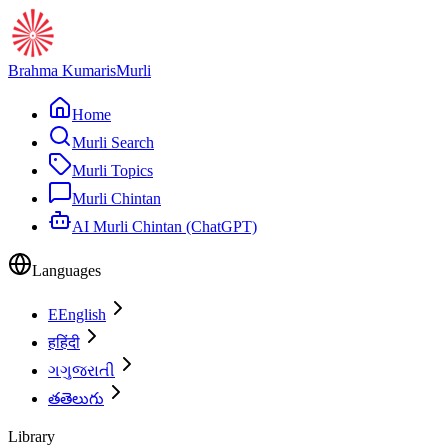
Brahma Kumaris
Murli
Home
Murli Search
Murli Topics
Murli Chintan
AI Murli Chintan (ChatGPT)
Languages
E
English
ह
हिंदी
ગ
ગુજરાતી
త
తెలుగు
Library