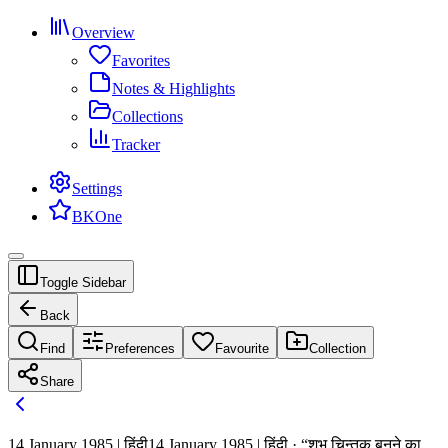
Overview
Favorites
Notes & Highlights
Collections
Tracker
Settings
BKOne
Toggle Sidebar
Back
Find
Preferences
Favourite
Collection
Share
14 January 1985 | हिंदी
14 January 1985 | हिंदी · “शुभ चिन्तक बनने का