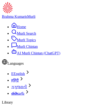
Brahma Kumaris
Murli
Home
Murli Search
Murli Topics
Murli Chintan
AI Murli Chintan (ChatGPT)
Languages
E
English
ह
हिंदी
ગ
ગુજરાતી
త
తెలుగు
Library