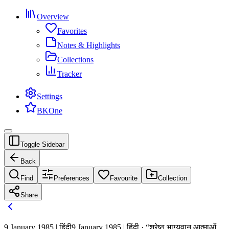
Overview
Favorites
Notes & Highlights
Collections
Tracker
Settings
BKOne
Toggle Sidebar
Back
Find
Preferences
Favourite
Collection
Share
9 January 1985 | हिंदी
9 January 1985 | हिंदी · “श्रेष्ठ भाग्यवान आत्माओं