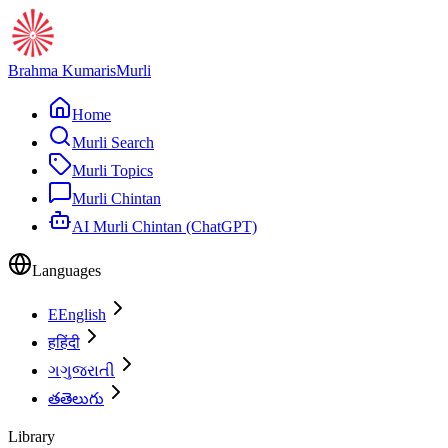
Brahma Kumaris
Murli
Home
Murli Search
Murli Topics
Murli Chintan
AI Murli Chintan (ChatGPT)
Languages
E
English
ह
हिंदी
ગ
ગુજરાતી
త
తెలుగు
Library