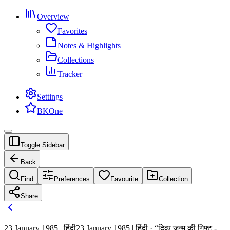
Overview
Favorites
Notes & Highlights
Collections
Tracker
Settings
BKOne
Toggle Sidebar
Back
Find
Preferences
Favourite
Collection
Share
23 January 1985 | हिंदी
23 January 1985 | हिंदी · “दिव्य जन्म की गिफ्ट -