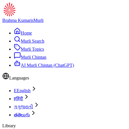
Brahma Kumaris
Murli
Home
Murli Search
Murli Topics
Murli Chintan
AI Murli Chintan (ChatGPT)
Languages
E
English
ह
हिंदी
ગ
ગુજરાતી
త
తెలుగు
Library