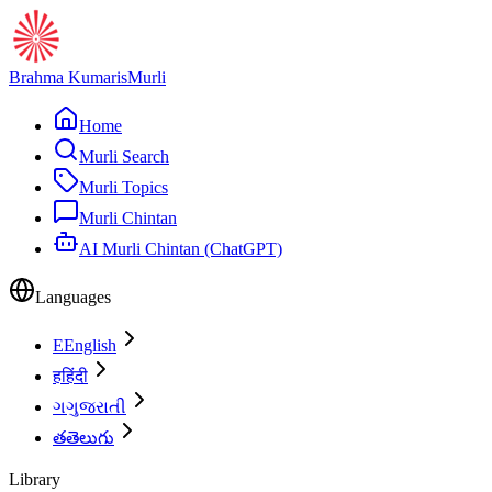
Brahma Kumaris
Murli
Home
Murli Search
Murli Topics
Murli Chintan
AI Murli Chintan (ChatGPT)
Languages
E
English
ह
हिंदी
ગ
ગુજરાતી
త
తెలుగు
Library