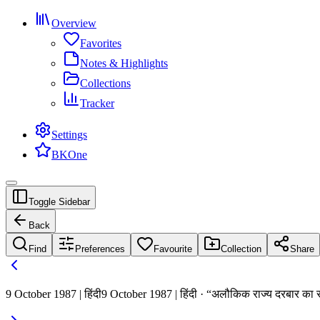
Overview
Favorites
Notes & Highlights
Collections
Tracker
Settings
BKOne
Toggle Sidebar
Back
Find
Preferences
Favourite
Collection
Share
9 October 1987 | हिंदी
9 October 1987 | हिंदी · “अलौकिक राज्य दरबार का