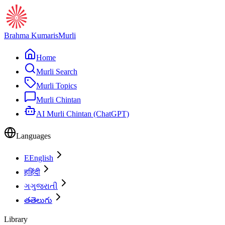
Brahma Kumaris
Murli
Home
Murli Search
Murli Topics
Murli Chintan
AI Murli Chintan (ChatGPT)
Languages
E
English
ह
हिंदी
ગ
ગુજરાતી
త
తెలుగు
Library