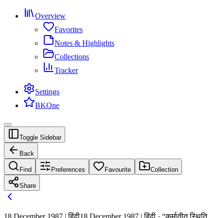
Overview
Favorites
Notes & Highlights
Collections
Tracker
Settings
BKOne
Toggle Sidebar
Back
Find
Preferences
Favourite
Collection
Share
18 December 1987 | हिंदी
18 December 1987 | हिंदी · “कर्मातीत स्थिति