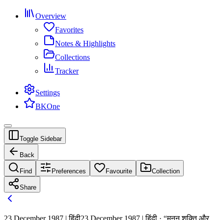
Overview
Favorites
Notes & Highlights
Collections
Tracker
Settings
BKOne
Toggle Sidebar
Back
Find
Preferences
Favourite
Collection
Share
23 December 1987 | हिंदी
23 December 1987 | हिंदी · “मनन शक्ति और