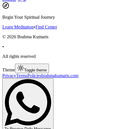
Begin Your Spiritual Journey
Learn Meditation
•
Find Center
©
2026
Brahma Kumaris
•
All rights reserved
Theme
Toggle theme
Privacy
Terms
Policies
brahmakumaris.com
To Receive Daily Messages