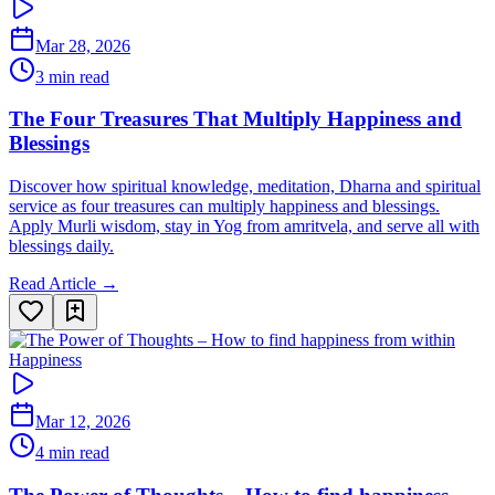
Mar 28, 2026
3 min read
The Four Treasures That Multiply Happiness and
Blessings
Discover how spiritual knowledge, meditation, Dharna and spiritual
service as four treasures can multiply happiness and blessings.
Apply Murli wisdom, stay in Yog from amritvela, and serve all with
blessings daily.
Read Article →
Happiness
Mar 12, 2026
4 min read