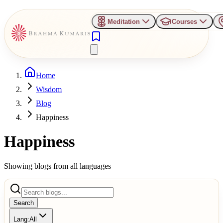
Meditation
Courses
Home
Wisdom
Blog
Happiness
Happiness
Showing blogs from all languages
Search
Lang:
All