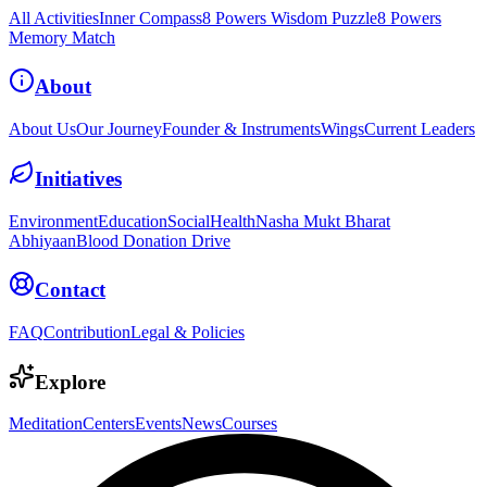
All Activities
Inner Compass
8 Powers Wisdom Puzzle
8 Powers
Memory Match
About
About Us
Our Journey
Founder & Instruments
Wings
Current Leaders
Initiatives
Environment
Education
Social
Health
Nasha Mukt Bharat
Abhiyaan
Blood Donation Drive
Contact
FAQ
Contribution
Legal & Policies
Explore
Meditation
Centers
Events
News
Courses