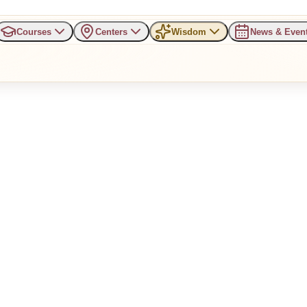
Courses
Centers
Wisdom
News & Even