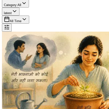
Category:
All
latest
All Time