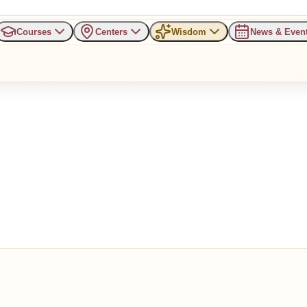
Courses
Centers
Wisdom
News & Even