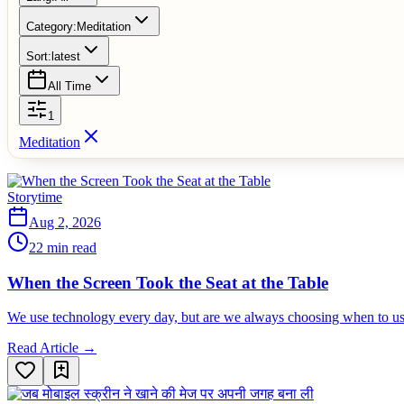
Category:
Meditation
Sort:
latest
All Time
1
Meditation
Storytime
Aug 2, 2026
22 min read
When the Screen Took the Seat at the Table
We use technology every day, but are we always choosing when to use 
Read Article →