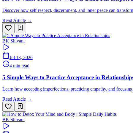
Discover how self-respect, discernment, and inner peace can transfor
Read Article →
BK Shivani
Jul 13, 2026
4 min read
5 Simple Ways to Practice Acceptance in Relationship
Learn how accepting imperfections, practicing empathy, and focusing o
Read Article →
BK Shivani