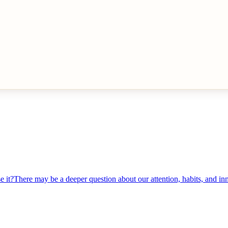
it?There may be a deeper question about our attention, habits, and inn