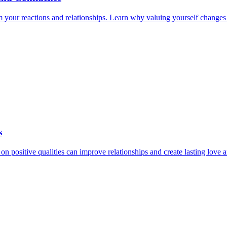
m your reactions and relationships. Learn why valuing yourself change
s
n positive qualities can improve relationships and create lasting love