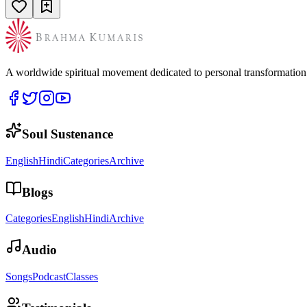
A worldwide spiritual movement dedicated to personal transformatio
Soul Sustenance
English
Hindi
Categories
Archive
Blogs
Categories
English
Hindi
Archive
Audio
Songs
Podcast
Classes