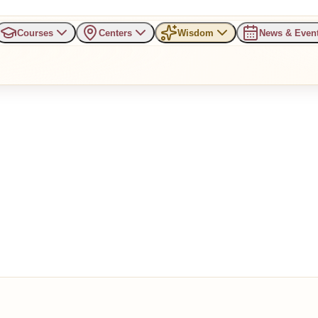
Courses
Centers
Wisdom
News & Even