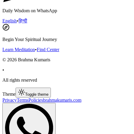
Daily Wisdom on WhatsApp
English
•
हिन्दी
Begin Your Spiritual Journey
Learn Meditation
•
Find Center
©
2026
Brahma Kumaris
•
All rights reserved
Theme
Toggle theme
Privacy
Terms
Policies
brahmakumaris.com