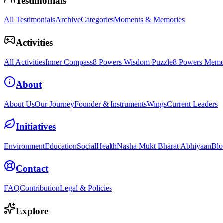
Testimonials
All Testimonials
Archive
Categories
Moments & Memories
Activities
All Activities
Inner Compass
8 Powers Wisdom Puzzle
8 Powers Memo
About
About Us
Our Journey
Founder & Instruments
Wings
Current Leaders
Initiatives
Environment
Education
Social
Health
Nasha Mukt Bharat Abhiyaan
Blo
Contact
FAQ
Contribution
Legal & Policies
Explore