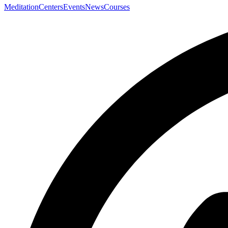
Meditation
Centers
Events
News
Courses