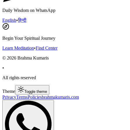
Daily Wisdom on WhatsApp
English
•
हिन्दी
Begin Your Spiritual Journey
Learn Meditation
•
Find Center
©
2026
Brahma Kumaris
•
All rights reserved
Theme
Toggle theme
Privacy
Terms
Policies
brahmakumaris.com