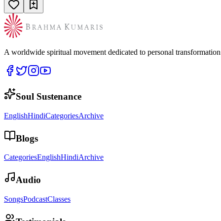
A worldwide spiritual movement dedicated to personal transformatio
Soul Sustenance
English
Hindi
Categories
Archive
Blogs
Categories
English
Hindi
Archive
Audio
Songs
Podcast
Classes