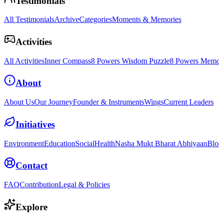
Testimonials
All Testimonials
Archive
Categories
Moments & Memories
Activities
All Activities
Inner Compass
8 Powers Wisdom Puzzle
8 Powers Memo
About
About Us
Our Journey
Founder & Instruments
Wings
Current Leaders
Initiatives
Environment
Education
Social
Health
Nasha Mukt Bharat Abhiyaan
Blo
Contact
FAQ
Contribution
Legal & Policies
Explore