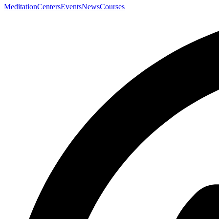
Meditation
Centers
Events
News
Courses