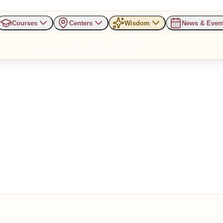
Courses
Centers
Wisdom
News & Even