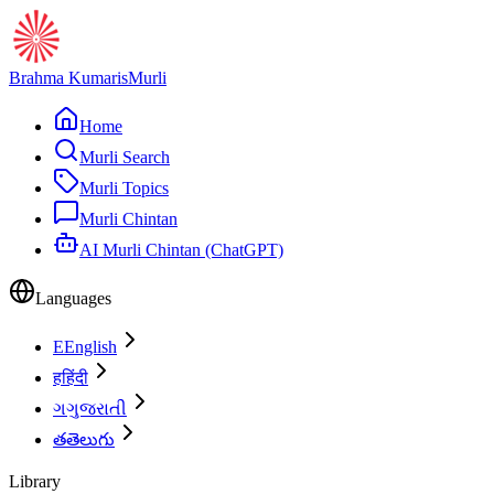
Brahma Kumaris
Murli
Home
Murli Search
Murli Topics
Murli Chintan
AI Murli Chintan (ChatGPT)
Languages
E
English
ह
हिंदी
ગ
ગુજરાતી
త
తెలుగు
Library