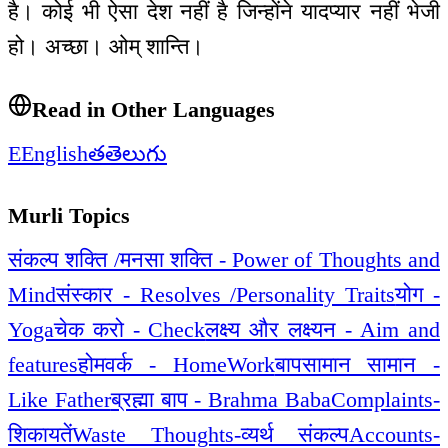
है। कोई भी ऐसा देश नहीं है जिन्होंने यादप्यार नहीं भेजी
हो। अच्छा। ओम् शान्ति।
Read in Other Languages
E
English
త
తెలుగు
Murli Topics
संकल्प शक्ति /मनसा शक्ति - Power of Thoughts and
Mind
संस्कार - Resolves /Personality Traits
योग -
Yoga
चेक करो - Check
लक्ष्य और लक्ष्यन - Aim and
features
होमवर्क - HomeWork
बापसामान सामान -
Like Father
ब्रह्मा बाप - Brahma Baba
Complaints-
शिकायतें
Waste Thoughts-व्यर्थ संकल्प
Accounts-