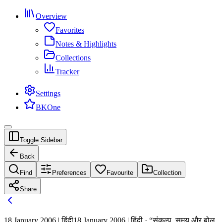
Overview
Favorites
Notes & Highlights
Collections
Tracker
Settings
BKOne
Toggle Sidebar
Back
Find
Preferences
Favourite
Collection
Share
18 January 2006 | हिंदी
18 January 2006 | हिंदी · “संकल्प, समय और बोल