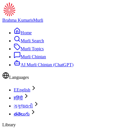
Brahma Kumaris
Murli
Home
Murli Search
Murli Topics
Murli Chintan
AI Murli Chintan (ChatGPT)
Languages
E
English
ह
हिंदी
ગ
ગુજરાતી
త
తెలుగు
Library