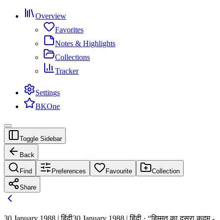
Overview
Favorites
Notes & Highlights
Collections
Tracker
Settings
BKOne
Toggle Sidebar
Back
Find
Preferences
Favourite
Collection
Share
30 January 1988 | हिंदी
30 January 1988 | हिंदी · “हिम्मत का दूसरा कदम -