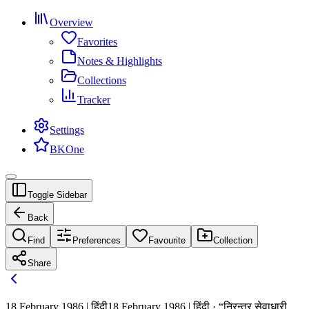
Overview
Favorites
Notes & Highlights
Collections
Tracker
Settings
BKOne
Toggle Sidebar
Back
Find
Preferences
Favourite
Collection
Share
18 February 1986 | हिंदी
18 February 1986 | हिंदी · “निरन्तर सेवाधारी