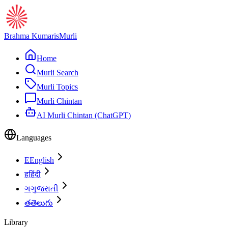
Brahma Kumaris
Murli
Home
Murli Search
Murli Topics
Murli Chintan
AI Murli Chintan (ChatGPT)
Languages
E
English
ह
हिंदी
ગ
ગુજરાતી
త
తెలుగు
Library