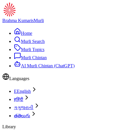
Brahma Kumaris
Murli
Home
Murli Search
Murli Topics
Murli Chintan
AI Murli Chintan (ChatGPT)
Languages
E
English
ह
हिंदी
ગ
ગુજરાતી
త
తెలుగు
Library