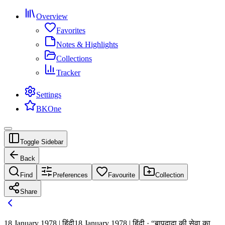
Overview
Favorites
Notes & Highlights
Collections
Tracker
Settings
BKOne
Toggle Sidebar
Back
Find
Preferences
Favourite
Collection
Share
18 January 1978 | हिंदी
18 January 1978 | हिंदी · “बापदादा की सेवा का