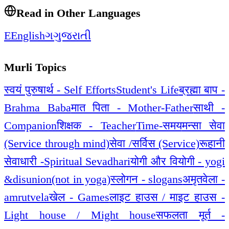
Read in Other Languages
E
English
ગ
ગુજરાતી
Murli Topics
स्वयं पुरुषार्थ - Self Efforts
Student's Life
ब्रह्मा बाप -
Brahma Baba
मात पिता - Mother-Father
साथी -
Companion
शिक्षक - Teacher
Time-समय
मन्सा सेवा
(Service through mind)
सेवा /सर्विस (Service)
रूहानी
सेवाधारी -Spiritual Sevadhari
योगी और वियोगी - yogi
&disunion(not in yoga)
स्लोगन - slogans
अमृतवेला -
amrutvela
खेल - Games
लाइट हाउस / माइट हाउस -
Light house / Might house
सफलता मूर्त -