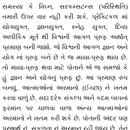
સમસ્યા કે વિઘ્ન, સરકમ્સટન્સ (પરિસ્થિતિ)
તમારી ઉપર વાર નહીં કરી શકે. પ્રેક્ટિકલ માં
યોગયુક્ત, જ્ઞાનયુક્ત, સ્નેહ યુક્ત, દિવ્ય
અલૌકિક મૂર્ત થી વિશ્વની આગળ પ્રુફ અર્થાત્
પ્રમાણ બની જશો. જે વિશ્વની આગળ જ્ઞાન અને
યોગ નાં પ્રુફ બને છે તે જ માયા-પ્રુફ થાય છે.
તો માયા-પ્રુફ થવા માટે પોતાને એ જ સમજો કે
હું જ્ઞાન અને યોગનું પ્રુફ છું. આ પ્રમાણ રુપ
બનવું, આત્માઓનાં અરમાનો (ઈચ્છા) ને ખતમ
કરવા વાળું છે. સદા દરેક સંકલ્પ અને કદમ બાપનાં
ફરમાન પર ચાલવા વાળા અન્ય આત્માઓનાં
અરમાનો ને ખતમ કરી શકે છે. પોતાની અંદર પણ
પુરુષાર્થ નું, સફળતા નું અરમાન રહી જાય છે, તેનું