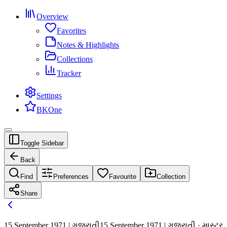
Overview
Favorites
Notes & Highlights
Collections
Tracker
Settings
BKOne
Toggle Sidebar
Back
Find
Preferences
Favourite
Collection
Share
15 September 1971 | ગુજરાતી
15 September 1971 | ગુજરાતી · માસ્ટર