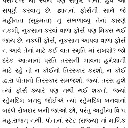
પર્સેન્ટેજ થી સ્વયં પણ સંતુષ્ટ નથી. હવે આ
સંપૂર્ણ કરવાનું છે. જ્ઞાનનાં ફોર્સની સાથે જે
મહીનતા (સૂક્ષ્મતા) નું સંભળાવ્યું તેનાં કારણે
નકલી, નુકસાન કરવાં વાળા ફોર્સ પણ મિક્સ થઈ
જાય છે. નકલી ફોર્સ, નુકસાન આપવા વાળા ફોર્સ
ન આવે તેનાં માટે કઈ વાત સ્મૃતિ માં રાખશો? જો
દરેક આત્માનાં પ્રતિ તરસની ભાવના હંમેશાની
માટે રહે તો ન કોઈનો તિરસ્કાર કરશો, ન કોઈ
દ્વારા પોતાનો તિરસ્કાર સમજશો. જ્યાં તરસ હશે
ત્યાં ફોર્સ ક્યારે પણ નથી થઈ શકતો. જ્યાં
રહેમદિલ બનવું જોઈએ ત્યાં રહેમદિલ બનવાનાં
બદલે રોબદાર બની જાઓ છો, પરંતુ અહીંયા વિશ્વ
મહારાજન્ નથી. પોતાનાં સ્ટેટ (રાજ્ય) નાં માલિક