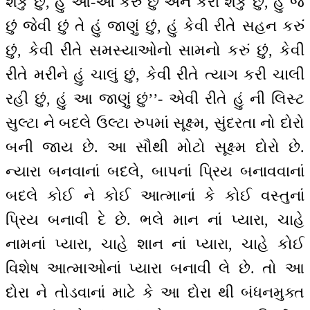
શકું છું, હું આ-આ કરું છું અને કરી શકું છું, હું જે
છું જેવી છું તે હું જાણું છું, હું કેવી રીતે સહન કરું
છું, કેવી રીતે સમસ્યાઓનો સામનો કરું છું, કેવી
રીતે મરીને હું ચાલું છું, કેવી રીતે ત્યાગ કરી ચાલી
રહી છું, હું આ જાણું છું’’- એવી રીતે હું ની લિસ્ટ
સુલ્ટા ને બદલે ઉલ્ટા રુપમાં સૂક્ષ્મ, સુંદરતા નો દોરો
બની જાય છે. આ સૌથી મોટો સૂક્ષ્મ દોરો છે.
ન્યારા બનવાનાં બદલે, બાપનાં પ્રિય બનાવવાનાં
બદલે કોઈ ને કોઈ આત્માનાં કે કોઈ વસ્તુનાં
પ્રિય બનાવી દે છે. ભલે માન નાં પ્યારા, ચાહે
નામનાં પ્યારા, ચાહે શાન નાં પ્યારા, ચાહે કોઈ
વિશેષ આત્માઓનાં પ્યારા બનાવી લે છે. તો આ
દોરા ને તોડવાનાં માટે કે આ દોરા થી બંધનમુક્ત