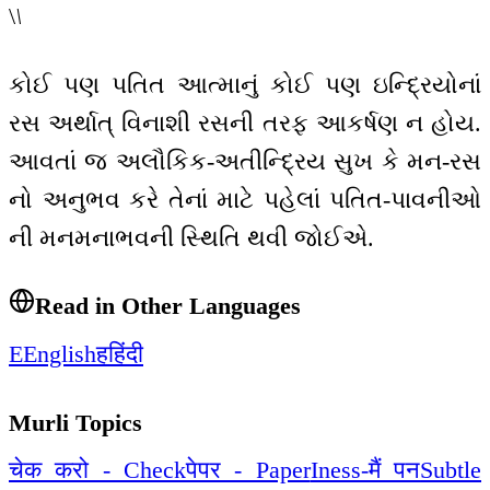
\
\
કોઈ પણ પતિત આત્માનું કોઈ પણ ઇન્દ્રિયોનાં
રસ અર્થાત્ વિનાશી રસની તરફ આકર્ષણ ન હોય.
આવતાં જ અલૌકિક-અતીન્દ્રિય સુખ કે મન-રસ
નો અનુભવ કરે તેનાં માટે પહેલાં પતિત-પાવનીઓ
ની મનમનાભવની સ્થિતિ થવી જોઈએ.
Read in Other Languages
E
English
ह
हिंदी
Murli Topics
चेक करो - Check
पेपर - Paper
Iness-मैं पन
Subtle