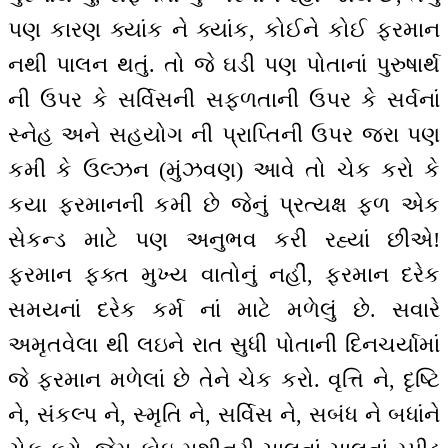
પણ કારણ ક્યાંક ને ક્યાંક, કોઈને કોઈ ફરમાન
નથી પાલન થતું. તો જે ઘડી પણ પોતાનાં પુરુષાર્થ
ની ઉપર કે સર્વિસની સફળતાની ઉપર કે સર્વનાં
સ્નેહ અને સહયોગ ની પ્રાપ્તિની ઉપર જરા પણ
કમી કે ઉલ્ઝન (મુંઝવણ) આવે તો ચેક કરો કે
કયા ફરમાનની કમી છે જેનું પ્રત્યક્ષ ફળ એક
સેકન્ડ માટે પણ અનુભવ કરી રહ્યાં છીએ!
ફરમાન ફક્ત મુખ્ય વાતોનું નહીં, ફરમાન દરેક
સમયનાં દરેક કર્મ નાં માટે મળેલું છે. સવારે
અમૃતવેલા થી લઇને રાત સુધી પોતાની દિનચર્યામાં
જે ફરમાન મળેલાં છે તેને ચેક કરો. વૃત્તિ ને, દૃષ્ટિ
ને, સંકલ્પ ને, સ્મૃતિ ને, સર્વિસ ને, સબંધ ને બધાંને