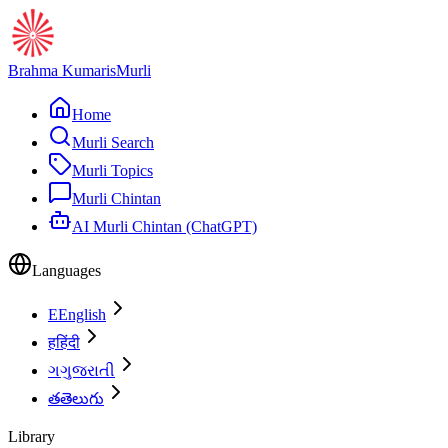
Brahma Kumaris
Murli
Home
Murli Search
Murli Topics
Murli Chintan
AI Murli Chintan (ChatGPT)
Languages
E
English
ह
हिंदी
ગ
ગુજરાતી
త
తెలుగు
Library