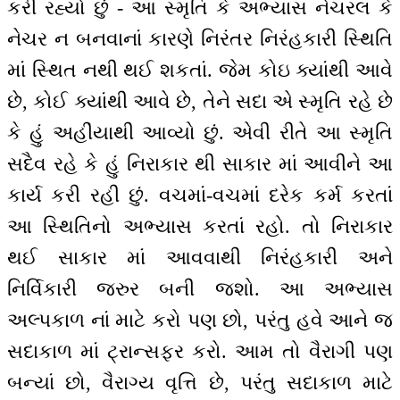
કરી રહ્યો છું - આ સ્મૃતિ કે અભ્યાસ નેચરલ કે
નેચર ન બનવાનાં કારણે નિરંતર નિરંહકારી સ્થિતિ
માં સ્થિત નથી થઈ શકતાં. જેમ કોઇ ક્યાંથી આવે
છે, કોઈ ક્યાંથી આવે છે, તેને સદા એ સ્મૃતિ રહે છે
કે હું અહીંયાથી આવ્યો છું. એવી રીતે આ સ્મૃતિ
સદૈવ રહે કે હું નિરાકાર થી સાકાર માં આવીને આ
કાર્ય કરી રહી છું. વચમાં-વચમાં દરેક કર્મ કરતાં
આ સ્થિતિનો અભ્યાસ કરતાં રહો. તો નિરાકાર
થઈ સાકાર માં આવવાથી નિરંહકારી અને
નિર્વિકારી જરુર બની જશો. આ અભ્યાસ
અલ્પકાળ નાં માટે કરો પણ છો, પરંતુ હવે આને જ
સદાકાળ માં ટ્રાન્સફર કરો. આમ તો વૈરાગી પણ
બન્યાં છો, વૈરાગ્ય વૃત્તિ છે, પરંતુ સદાકાળ માટે