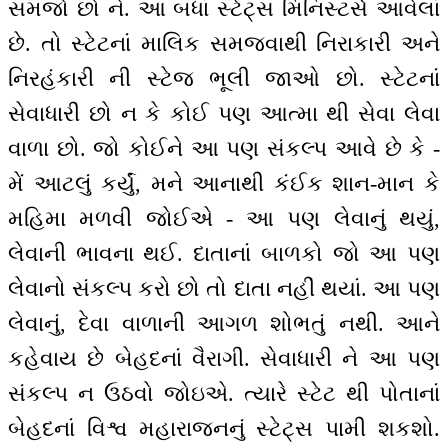
સમજો છો ને. આ બધાં સ્ટેટ્સ મિનિસ્ટર્સ આવેલાં
છે. તો સ્ટેટનાં માલિક સમજવાથી નિરાકારી અને
નિરહંકારી ની સ્ટેજ ભૂલી જાઓ છો. સ્ટેટનાં
સેવાધારી છો ન કે કોઈ પણ આત્મા થી સેવા લેવા
વાળા છો. જો કોઈને આ પણ સંકલ્પ આવે છે કે -
મેં આટલું કર્યું, મને આનાથી કંઈક શાન-માન કે
મહિમા મળવી જોઈએ - આ પણ લેવાનું થયું,
લેવાની ભાવના થઈ. દાતાનાં બાળકો જો આ પણ
લેવાનો સંકલ્પ કરો છો તો દાતા નહીં થયાં. આ પણ
લેવાનું, દેવા વાળાની આગળ શોભતું નથી. આને
કહેવાય છે બેહદનાં વૈરાગી. સેવાધારી ને આ પણ
સંકલ્પ ન ઉઠવો જોઇએ. ત્યારે સ્ટેટ થી પોતાનાં
બેહદનાં વિશ્વ મહારાજનનું સ્ટેટ્સ પામી શકશો.