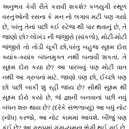
અનુભવ કેવી રીતે કરાવી શકશે? કળયુગી સ્થૂળ
વસ્તુઓની રસના કે મન નો લગાવ મટી પણ ગયો
છે, પરંતુ તેનાં પછી કઈ સ્ટેજ થી પાર થવાનું છે, તે
જાણો છો? લોખંડ ની જંજીરો (સાંકળો), મોટી-મોટી
જંજીરો તો તોડી ચૂકી છો,પરંતુ બહુજ સૂક્ષ્મ દોરા
ક્યાંક-ક્યાંક બંધનમુક્ત નથી બનાવી શકતાં. તે
સૂક્ષ્મ દોરા કયા છે? આ પારખવું પણ મોટી વાત
નથી આ ગ્રુપનાં માટે. જાણો પણ છો, ઈચ્છો પણ
છો પછી બાકી શું રહી જાય છે? સૌથી સૂક્ષ્મ થી
સૂક્ષ્મ દોરો કયો છે, જે જ્ઞાની બનવાનાં પછી નવું
બંધન શરુ થાય છે? (દરેકે સંભળાવ્યું) આ બધું નોટ
(નોંધ) કરજો, આ નોટ કામમાં આવશે. બીજું પણ
કંઈ છે? આ ગ્રુપમાં ગંગા-યમુના ભેગી થઈ ગઈ છે.