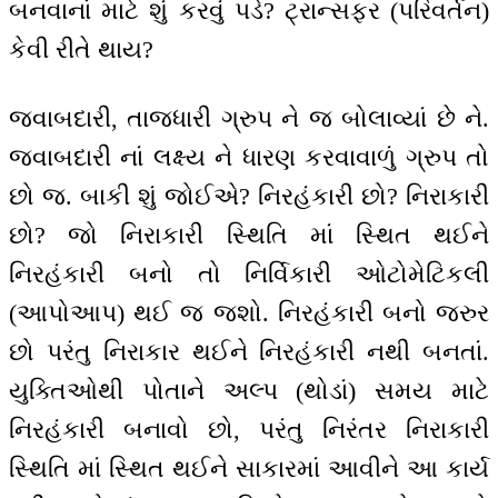
બનવાનાં માટે શું કરવું પડે? ટ્રાન્સફર (પરિવર્તન)
કેવી રીતે થાય?
જવાબદારી, તાજધારી ગ્રુપ ને જ બોલાવ્યાં છે ને.
જવાબદારી નાં લક્ષ્ય ને ધારણ કરવાવાળું ગ્રુપ તો
છો જ. બાકી શું જોઈએ? નિરહંકારી છો? નિરાકારી
છો? જો નિરાકારી સ્થિતિ માં સ્થિત થઈને
નિરહંકારી બનો તો નિર્વિકારી ઓટોમેટિકલી
(આપોઆપ) થઈ જ જશો. નિરહંકારી બનો જરુર
છો પરંતુ નિરાકાર થઈને નિરહંકારી નથી બનતાં.
યુક્તિઓથી પોતાને અલ્પ (થોડાં) સમય માટે
નિરહંકારી બનાવો છો, પરંતુ નિરંતર નિરાકારી
સ્થિતિ માં સ્થિત થઈને સાકારમાં આવીને આ કાર્ય