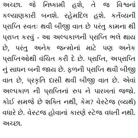
અચ્છા. જે નિષ્કામી હશે, તે જ વિશ્વનાં
કલ્યાણકારી બનશે. રહેમદિલ હશે. કર્તવ્યની
પ્રાપ્તિ સ્વતઃ થવી બીજી વાત છે પરંતુ કામના થી
પ્રાપ્ત કરવું - આ અલ્પકાળની પ્રાપ્તિ ભલે થાય
છે, પરંતુ અનેક જન્મોનાં માટે પણ અનેક
પ્રાપ્તિઓથી વંચિત કરી દે છે. પ્રાપ્તિ, અપ્રાપ્તિ
નું સાધન બની જાય છે. ફળની પ્રાપ્તિ થવી બીજી
વાત છે, પ્રકૃતિ દાસી થવી બીજી વાત છે. એવાં
અલ્પકાળ ની પ્રાપ્તિનાં રુપ ને પારખતાં જજો.
કોઈ સમજે છે શક્તિ નથી, કેમ? વેસ્ટેજ (વ્યર્થ)
વધારે છે. વેસ્ટજ હોવાનાં કારણે સ્ટેજ વધતી નથી.
અચ્છા.