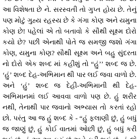
આ વિશેષતા છે ને. સરસ્વતી તો ગુપ્ત હોય છે. તેનું
પણ મોટું ગુહ્ય રહસ્ય છે કે ગંગા કોણ અને યમુના
કોણ છે! પહેલાં એ તો બતાવો કે સૌથી સૂક્ષ્મ દોરો
કયો છે? પછી એનાથી પોતે જ સમજી જશો ગંગા
કોણ, યમુના કોણ? સૌથી સૂક્ષ્મ અને બહુ સુંદરતા
નો દોરો એક શબ્દ માં કહીશું તો “હું’’ શબ્દ જ છે.
‘હું’ શબ્દ દેહ-અભિમાન થી પાર લઈ જવા વાળો છે.
અને ‘હું’ શબ્દ જ દેહી-અભિમાની થી દેહ-
અભિમાનમાં લઈ આવવા વાળો પણ છે. હું શરીર
નથી, તેનાથી પાર જવાનો અભ્યાસ તો કરતાં રહો
છો. પરંતુ આ જ હું શબ્દ કે - “હું ફલાણી છું, હું બધું
જ જાણું છું, હું કોઈ વાતમાં ઓછી છું, હું બધું કરી