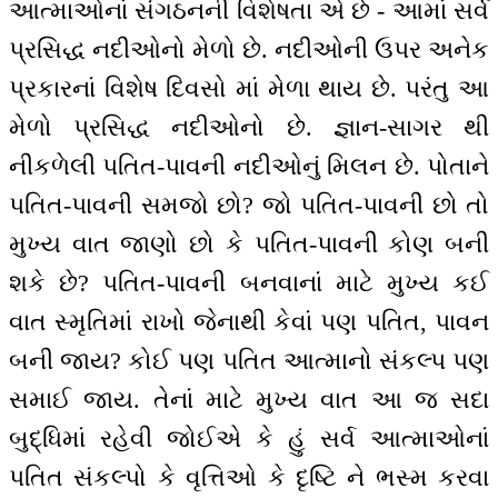
આત્માઓનાં સંગઠનની વિશેષતા એ છે - આમાં સર્વ
પ્રસિદ્ધ નદીઓનો મેળો છે. નદીઓની ઉપર અનેક
પ્રકારનાં વિશેષ દિવસો માં મેળા થાય છે. પરંતુ આ
મેળો પ્રસિદ્ધ નદીઓનો છે. જ્ઞાન-સાગર થી
નીકળેલી પતિત-પાવની નદીઓનું મિલન છે. પોતાને
પતિત-પાવની સમજો છો? જો પતિત-પાવની છો તો
મુખ્ય વાત જાણો છો કે પતિત-પાવની કોણ બની
શકે છે? પતિત-પાવની બનવાનાં માટે મુખ્ય કઈ
વાત સ્મૃતિમાં રાખો જેનાથી કેવાં પણ પતિત, પાવન
બની જાય? કોઈ પણ પતિત આત્માનો સંકલ્પ પણ
સમાઈ જાય. તેનાં માટે મુખ્ય વાત આ જ સદા
બુદ્ધિમાં રહેવી જોઈએ કે હું સર્વ આત્માઓનાં
પતિત સંકલ્પો કે વૃત્તિઓ કે દૃષ્ટિ ને ભસ્મ કરવા