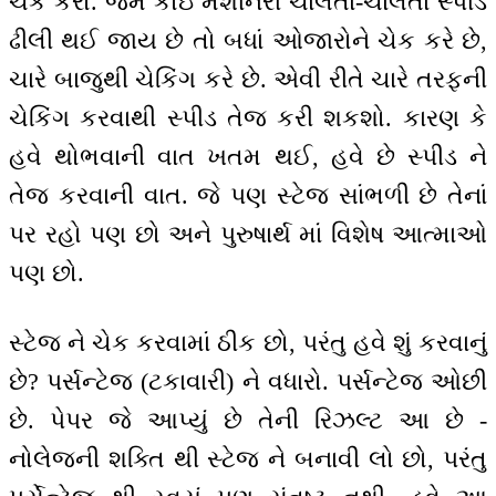
ચેક કરો. જેમ કોઇ મશીનરી ચાલતાં-ચાલતાં સ્પીડ
ઢીલી થઈ જાય છે તો બધાં ઓજારોને ચેક કરે છે,
ચારે બાજુથી ચેકિંગ કરે છે. એવી રીતે ચારે તરફની
ચેકિંગ કરવાથી સ્પીડ તેજ કરી શકશો. કારણ કે
હવે થોભવાની વાત ખતમ થઈ, હવે છે સ્પીડ ને
તેજ કરવાની વાત. જે પણ સ્ટેજ સાંભળી છે તેનાં
પર રહો પણ છો અને પુરુષાર્થ માં વિશેષ આત્માઓ
પણ છો.
સ્ટેજ ને ચેક કરવામાં ઠીક છો, પરંતુ હવે શું કરવાનું
છે? પર્સન્ટેજ (ટકાવારી) ને વધારો. પર્સન્ટેજ ઓછી
છે. પેપર જે આપ્યું છે તેની રિઝલ્ટ આ છે -
નોલેજની શક્તિ થી સ્ટેજ ને બનાવી લો છો, પરંતુ