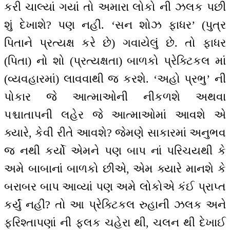
કરી ચાલ્યાં ગયાં તો અમારા લોકો ની ઝલક પછી
શું દેખાશે? પણ નહીં. ‘સન શોઝ ફાધર’ (પુત્ર
પિતાને પ્રત્યક્ષ કરે છે) ગવાયેલું છે. તો ફાધર
(પિતા) નો શો (પ્રત્યક્ષતા) બાળકો પ્રેક્ટિકલ માં
(વ્યવહારમાં) લાવવાથી જ કરશે. ‘અહો પ્રભુ’ ની
પોકાર જે આત્માઓની નીકળશે અથવા
પશ્ચાતાપની લહેર જે આત્માઓમાં આવશે એ
ક્યારે, કેવી રીતે આવશે? જેમણે સાકારમાં અનુભવ
જ નથી કર્યો એમને પણ બાપ નાં પરિચયથી કે
અમે બાબાનાં બાળકો છીએ, એમ ક્યારે માનશે કે
બરાબર બાપ આવ્યાં પણ અમે લોકોએ કંઈ પ્રાપ્ત
કર્યું નહીં? તો આ પ્રેક્ટિકલ રુહાની ઝલક અને
ફરિશ્તાપણાં ની ફલક ચહેરા થી, ચલન થી દેખાઈ