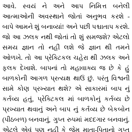
આવે. સ્વયં ને અને આપ નિમિત્ત બનેલી
આત્માઓની અવસ્થાને જોતાં અનુભવ કરશે -
બાપે આમને શું બનાવ્યાં! અને પછી પશ્ચાતાપ કરશે.
જો આ ઝલક નથી જોતાં તો શું સમજશે? એટલો
સમય જ્ઞાન તો નહીં લશે જે જ્ઞાન થી તમને
ઓળખે. તો આ પ્રેક્ટિકલ ચહેરા થી ઝલક અને
ફલક દેખાશે. બાપનાં તો મહાવાક્ય જ છે કે હું
બાળકોની આગળ પ્રત્યક્ષ થાઉં છું. પરંતુ વિશ્વની
સામે કોણ પ્રખ્યાત થશે? એ સાકારમાં બાપ નું
કર્તવ્ય હતું, પ્રેક્ટિકલ માં બાળકોનું કર્તવ્ય છે
પ્રખ્યાત થવાનું અને બાપ નું કર્તવ્ય છે બેકબોન
(પીઠબળ) બનવાનું, ગુપ્ત રુપમાં મદદગાર બનવાનું.
એટલે એવું પણ નહીં કે જેમ માતા-પિતાનો ગુપ્ત