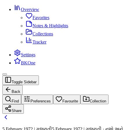
Overview
Favorites
Notes & Highlights
Collections
Tracker
Settings
BKOne
Toggle Sidebar
Back
Find
Preferences
Favourite
Collection
Share
5 February 1972 | ગુજરાતી
5 February 1972 | ગુજરાતી · નશો અને