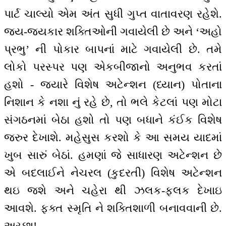
પાર્ટ ચાલ્યો એમ અંત સુધી ગુપ્ત વાતાવરણ રહેશે.
જય-જયકાર શક્તિઓની ગવાયેલી છે અને ‘અહો
પ્રભુ’ ની પોકાર બાપનાં માટે ગવાયેલી છે. તમે
લોકો પરસ્પર પણ એકબીજાનો અનુભવ કરતાં
હશો - જ્યારે વિશેષ અટેન્શન (ધ્યાન) પોતાના
નિશાન કે નશા નું રહે છે, તો ભલે કેટલાં પણ મોટા
સંગઠનમાં બેઠા હશો તો પણ બધાને કંઈક વિશેષ
જરુર દેખાશે. મહેસુસ કરશો કે આ સમય યાદમાં
ખુબ સારું બેઠાં. હમણાં જે સાધારણ અટેન્શન છે
એ બદલાઈને નેચરલ (કુદરતી) વિશેષ અટેન્શન
થઇ જશે અને ચહેરા થી ઝલક-ફલક દેખાઇ
આવશે. ફક્ત સ્મૃતિ ને શક્તિશાળી બનાવવાની છે.
અચ્છા!