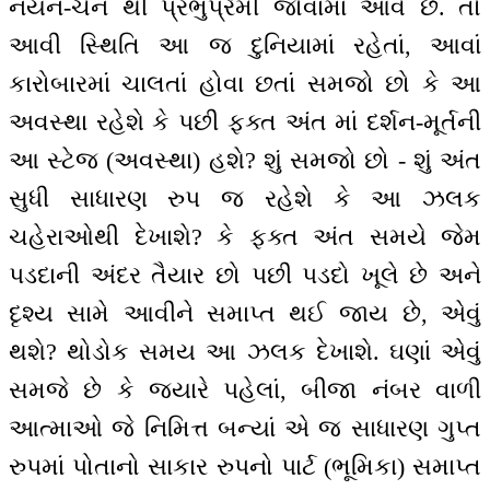
નયન-ચેન થી પ્રભુપ્રેમી જોવામાં આવે છે. તો
આવી સ્થિતિ આ જ દુનિયામાં રહેતાં, આવાં
કારોબારમાં ચાલતાં હોવા છતાં સમજો છો કે આ
અવસ્થા રહેશે કે પછી ફક્ત અંત માં દર્શન-મૂર્તની
આ સ્ટેજ (અવસ્થા) હશે? શું સમજો છો - શું અંત
સુધી સાધારણ રુપ જ રહેશે કે આ ઝલક
ચહેરાઓથી દેખાશે? કે ફક્ત અંત સમયે જેમ
પડદાની અંદર તૈયાર છો પછી પડદો ખૂલે છે અને
દૃશ્ય સામે આવીને સમાપ્ત થઈ જાય છે, એવું
થશે? થોડોક સમય આ ઝલક દેખાશે. ઘણાં એવું
સમજે છે કે જયારે પહેલાં, બીજા નંબર વાળી
આત્માઓ જે નિમિત્ત બન્યાં એ જ સાધારણ ગુપ્ત
રુપમાં પોતાનો સાકાર રુપનો પાર્ટ (ભૂમિકા) સમાપ્ત