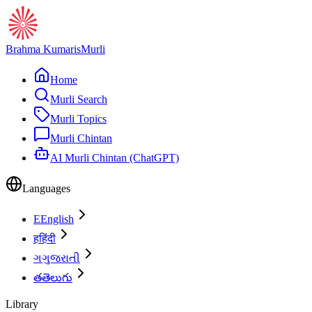
Brahma Kumaris
Murli
Home
Murli Search
Murli Topics
Murli Chintan
AI Murli Chintan (ChatGPT)
Languages
E
English
ह
हिंदी
ગ
ગુજરાતી
త
తెలుగు
Library